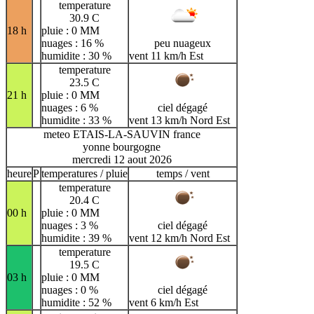
temperature
30.9 C
18 h
pluie : 0 MM
nuages : 16 %
peu nuageux
humidite : 30 %
vent 11 km/h Est
temperature
23.5 C
21 h
pluie : 0 MM
nuages : 6 %
ciel dégagé
humidite : 33 %
vent 13 km/h Nord Est
meteo ETAIS-LA-SAUVIN france
yonne bourgogne
mercredi 12 aout 2026
heure
P
temperatures / pluie
temps / vent
temperature
20.4 C
00 h
pluie : 0 MM
nuages : 3 %
ciel dégagé
humidite : 39 %
vent 12 km/h Nord Est
temperature
19.5 C
03 h
pluie : 0 MM
nuages : 0 %
ciel dégagé
humidite : 52 %
vent 6 km/h Est