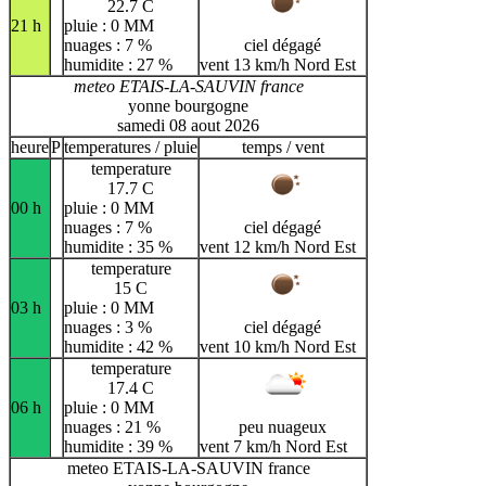
22.7 C
21 h
pluie : 0 MM
nuages : 7 %
ciel dégagé
humidite : 27 %
vent 13 km/h Nord Est
meteo ETAIS-LA-SAUVIN france
yonne bourgogne
samedi 08 aout 2026
heure
P
temperatures / pluie
temps / vent
temperature
17.7 C
00 h
pluie : 0 MM
nuages : 7 %
ciel dégagé
humidite : 35 %
vent 12 km/h Nord Est
temperature
15 C
03 h
pluie : 0 MM
nuages : 3 %
ciel dégagé
humidite : 42 %
vent 10 km/h Nord Est
temperature
17.4 C
06 h
pluie : 0 MM
nuages : 21 %
peu nuageux
humidite : 39 %
vent 7 km/h Nord Est
meteo ETAIS-LA-SAUVIN france