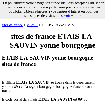
___
En poursuivant votre navigation sur ce site vous acceptez l utilisation
___
sites
___
sites de france
de cookies y compris de nos partenaires pour vous proposer des
de
publicites ciblees adaptees a vos centres d interet ou pour des
france
statistiques de visites
en savoir +
ok
communes
commencant
sites de france
>
villes E
> ETAIS-LA-SAUVIN
par
A
B
C
D
E
F
G
sites de france ETAIS-LA-
H
I
J
K
L
M
N
SAUVIN yonne bourgogne
O
P
Q
R
S
T
U
V
W
X
Y
Z
ETAIS-LA-SAUVIN yonne bourgogne
sites de france
le village
ETAIS-LA-SAUVIN
se trouve dans le departement
yonne ( 89 ) de la region bourgogne bourgogne-franche-comte
france
le code postal du village
ETAIS-LA-SAUVIN
est 89480