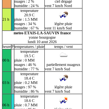
nuages : 2 %
ciel dégagé
humidite : 24 %
vent 7 km/h Nord
temperature
20.9 C
21 h
pluie : 1.5 MM
nuages : 34 %
légère pluie
humidite : 67 %
vent 11 km/h Sud
meteo ETAIS-LA-SAUVIN france
yonne bourgogne
lundi 10 aout 2026
heure
P
temperatures / pluie
temps / vent
temperature
19.5 C
00 h
pluie : 0 MM
nuages : 46 %
partiellement nuageux
humidite : 77 %
vent 7 km/h Sud
temperature
18.4 C
03 h
pluie : 0.2 MM
nuages : 97 %
légère pluie
humidite : 86 %
vent 7 km/h Sud
temperature
18.6 C
06 h
pluie : 0.7 MM