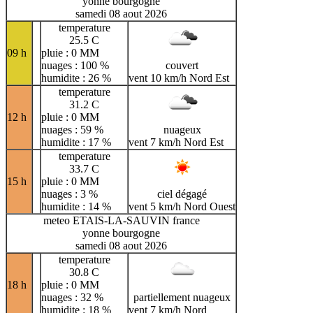
yonne bourgogne
samedi 08 aout 2026
temperature
25.5 C
09 h
pluie : 0 MM
nuages : 100 %
couvert
humidite : 26 %
vent 10 km/h Nord Est
temperature
31.2 C
12 h
pluie : 0 MM
nuages : 59 %
nuageux
humidite : 17 %
vent 7 km/h Nord Est
temperature
33.7 C
15 h
pluie : 0 MM
nuages : 3 %
ciel dégagé
humidite : 14 %
vent 5 km/h Nord Ouest
meteo ETAIS-LA-SAUVIN france
yonne bourgogne
samedi 08 aout 2026
temperature
30.8 C
18 h
pluie : 0 MM
nuages : 32 %
partiellement nuageux
humidite : 18 %
vent 7 km/h Nord