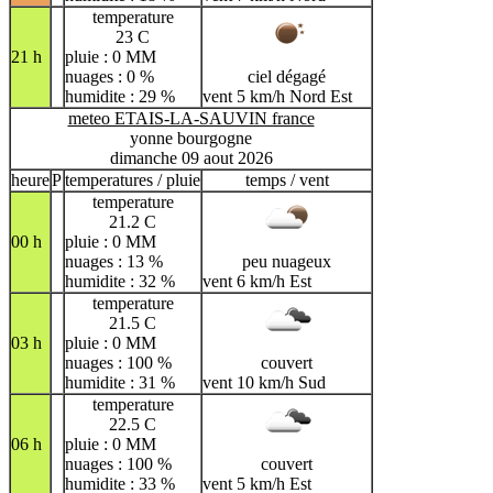
temperature
23 C
21 h
pluie : 0 MM
nuages : 0 %
ciel dégagé
humidite : 29 %
vent 5 km/h Nord Est
meteo ETAIS-LA-SAUVIN france
yonne bourgogne
dimanche 09 aout 2026
heure
P
temperatures / pluie
temps / vent
temperature
21.2 C
00 h
pluie : 0 MM
nuages : 13 %
peu nuageux
humidite : 32 %
vent 6 km/h Est
temperature
21.5 C
03 h
pluie : 0 MM
nuages : 100 %
couvert
humidite : 31 %
vent 10 km/h Sud
temperature
22.5 C
06 h
pluie : 0 MM
nuages : 100 %
couvert
humidite : 33 %
vent 5 km/h Est