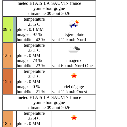
meteo ETAIS-LA-SAUVIN france
yonne bourgogne
dimanche 09 aout 2026
temperature
23.5 C
09 h
pluie : 0.1 MM
nuages : 97 %
légère pluie
humidite : 42 %
vent 11 km/h Nord
temperature
33.1 C
12 h
pluie : 0 MM
nuages : 73 %
nuageux
humidite : 23 %
vent 6 km/h Nord Ouest
temperature
35.1 C
15 h
pluie : 0 MM
nuages : 0 %
ciel dégagé
humidite : 21 %
vent 11 km/h Ouest
meteo ETAIS-LA-SAUVIN france
yonne bourgogne
dimanche 09 aout 2026
temperature
32.9 C
18 h
pluie : 0 MM