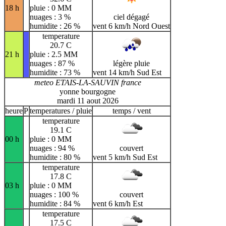
18 h
pluie : 0 MM
nuages : 3 %
ciel dégagé
humidite : 26 %
vent 6 km/h Nord Ouest
temperature
20.7 C
21 h
pluie : 2.5 MM
nuages : 87 %
légère pluie
humidite : 73 %
vent 14 km/h Sud Est
meteo ETAIS-LA-SAUVIN france
yonne bourgogne
mardi 11 aout 2026
heure
P
temperatures / pluie
temps / vent
temperature
19.1 C
00 h
pluie : 0 MM
nuages : 94 %
couvert
humidite : 80 %
vent 5 km/h Sud Est
temperature
17.8 C
03 h
pluie : 0 MM
nuages : 100 %
couvert
humidite : 84 %
vent 6 km/h Est
temperature
17.5 C