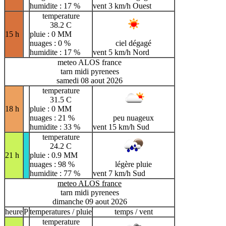
humidite : 17 %
vent 3 km/h Ouest
temperature
38.2 C
15 h
pluie : 0 MM
nuages : 0 %
ciel dégagé
humidite : 17 %
vent 5 km/h Nord
meteo ALOS france
tarn midi pyrenees
samedi 08 aout 2026
temperature
31.5 C
18 h
pluie : 0 MM
nuages : 21 %
peu nuageux
humidite : 33 %
vent 15 km/h Sud
temperature
24.2 C
21 h
pluie : 0.9 MM
nuages : 98 %
légère pluie
humidite : 77 %
vent 7 km/h Sud
meteo ALOS france
tarn midi pyrenees
dimanche 09 aout 2026
heure
P
temperatures / pluie
temps / vent
temperature