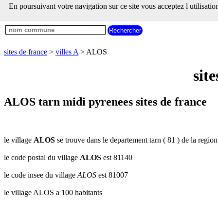
___
En poursuivant votre navigation sur ce site vous acceptez l utilisati
___
sites
___
sites de france
de
france
communes
commencant
sites de france
>
villes A
> ALOS
par
A
B
C
D
E
F
G
sit
H
I
J
K
L
M
N
O
P
Q
R
S
T
U
ALOS tarn midi pyrenees sites de france
V
W
X
Y
Z
le village
ALOS
se trouve dans le departement tarn ( 81 ) de la regio
le code postal du village
ALOS
est 81140
le code insee du village
ALOS
est 81007
le village ALOS a 100 habitants