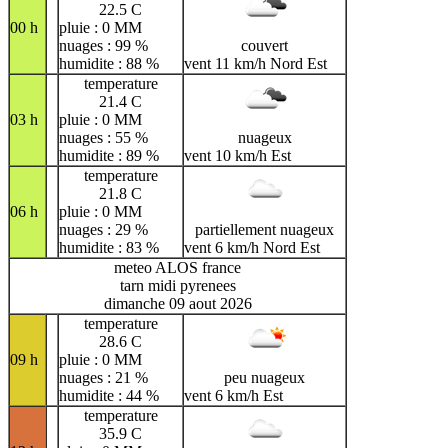
22.5 C
00 h
pluie : 0 MM
nuages : 99 %
couvert
humidite : 88 %
vent 11 km/h Nord Est
temperature
21.4 C
03 h
pluie : 0 MM
nuages : 55 %
nuageux
humidite : 89 %
vent 10 km/h Est
temperature
21.8 C
06 h
pluie : 0 MM
nuages : 29 %
partiellement nuageux
humidite : 83 %
vent 6 km/h Nord Est
meteo ALOS france
tarn midi pyrenees
dimanche 09 aout 2026
temperature
28.6 C
09 h
pluie : 0 MM
nuages : 21 %
peu nuageux
humidite : 44 %
vent 6 km/h Est
temperature
35.9 C