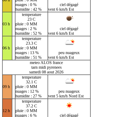
nuages : 0 %
ciel dégagé
humidite : 42 %
vent 6 km/h Est
temperature
23 C
03 h
pluie : 0 MM
nuages : 2 %
ciel dégagé
humidite : 52 %
vent 6 km/h Est
temperature
23.3 C
06 h
pluie : 0 MM
nuages : 13 %
peu nuageux
humidite : 51 %
vent 6 km/h Est
meteo ALOS france
tarn midi pyrenees
samedi 08 aout 2026
temperature
32.1 C
09 h
pluie : 0 MM
nuages : 12 %
peu nuageux
humidite : 27 %
vent 5 km/h Nord Est
temperature
37.2 C
12 h
pluie : 0 MM
nuages : 6 %
ciel dégagé