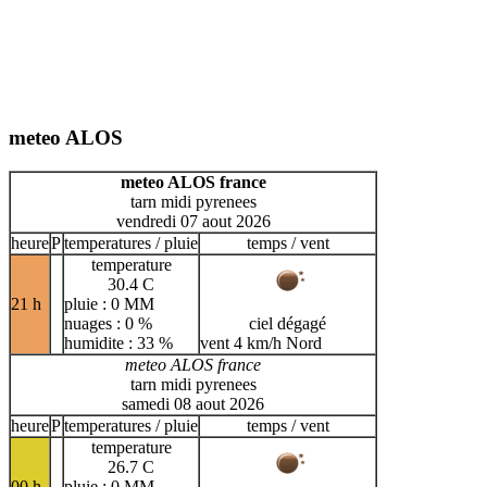
meteo ALOS
meteo ALOS france
tarn midi pyrenees
vendredi 07 aout 2026
heure
P
temperatures / pluie
temps / vent
temperature
30.4 C
21 h
pluie : 0 MM
nuages : 0 %
ciel dégagé
humidite : 33 %
vent 4 km/h Nord
meteo ALOS france
tarn midi pyrenees
samedi 08 aout 2026
heure
P
temperatures / pluie
temps / vent
temperature
26.7 C
00 h
pluie : 0 MM