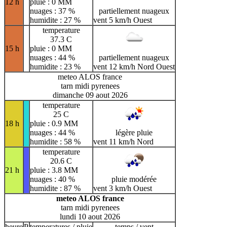
12 h
pluie : 0 MM
nuages : 37 %
partiellement nuageux
humidite : 27 %
vent 5 km/h Ouest
temperature
37.3 C
15 h
pluie : 0 MM
nuages : 44 %
partiellement nuageux
humidite : 23 %
vent 12 km/h Nord Ouest
meteo ALOS france
tarn midi pyrenees
dimanche 09 aout 2026
temperature
25 C
18 h
pluie : 0.9 MM
nuages : 44 %
légère pluie
humidite : 58 %
vent 11 km/h Nord
temperature
20.6 C
21 h
pluie : 3.8 MM
nuages : 40 %
pluie modérée
humidite : 87 %
vent 3 km/h Ouest
meteo ALOS france
tarn midi pyrenees
lundi 10 aout 2026
heure
P
temperatures / pluie
temps / vent