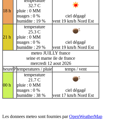
temperature
32.7 C
18 h
pluie : 0 MM
nuages : 0 %
ciel dégagé
humidite : 19 %
vent 19 km/h Nord Est
temperature
25.3 C
21 h
pluie : 0 MM
nuages : 0 %
ciel dégagé
humidite : 29 %
vent 19 km/h Nord Est
meteo JUILLY france
seine et marne ile de france
mercredi 12 aout 2026
heure
P
temperatures / pluie
temps / vent
temperature
21.7 C
00 h
pluie : 0 MM
nuages : 0 %
ciel dégagé
humidite : 38 %
vent 17 km/h Nord Est
Les donnees meteo sont fournies par
OpenWeatherMap