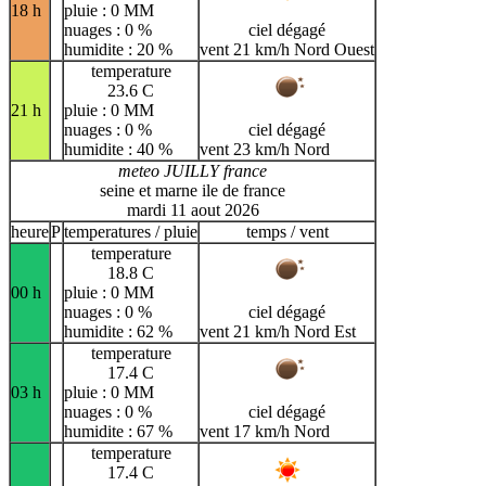
18 h
pluie : 0 MM
nuages : 0 %
ciel dégagé
humidite : 20 %
vent 21 km/h Nord Ouest
temperature
23.6 C
21 h
pluie : 0 MM
nuages : 0 %
ciel dégagé
humidite : 40 %
vent 23 km/h Nord
meteo JUILLY france
seine et marne ile de france
mardi 11 aout 2026
heure
P
temperatures / pluie
temps / vent
temperature
18.8 C
00 h
pluie : 0 MM
nuages : 0 %
ciel dégagé
humidite : 62 %
vent 21 km/h Nord Est
temperature
17.4 C
03 h
pluie : 0 MM
nuages : 0 %
ciel dégagé
humidite : 67 %
vent 17 km/h Nord
temperature
17.4 C