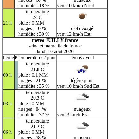
humidite : 18 %
vent 10 km/h Nord
temperature
24 C
21 h
pluie : 0 MM
nuages : 10 %
ciel dégagé
humidite : 30 %
vent 12 km/h Est
meteo JUILLY france
seine et marne ile de france
lundi 10 aout 2026
heure
P
temperatures / pluie
temps / vent
temperature
21.8 C
00 h
pluie : 0.1 MM
nuages : 21 %
légère pluie
humidite : 35 %
vent 10 km/h Sud Est
temperature
20.3 C
03 h
pluie : 0 MM
nuages : 84 %
nuageux
humidite : 37 %
vent 3 km/h Est
temperature
21.2 C
06 h
pluie : 0 MM
nuages : 58 %
nuageux