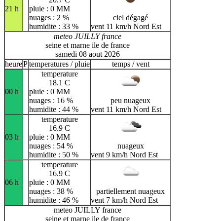
21 h
pluie : 0 MM
nuages : 2 %
ciel dégagé
humidite : 33 %
vent 11 km/h Nord Est
meteo JUILLY france
seine et marne ile de france
samedi 08 aout 2026
heure
P
temperatures / pluie
temps / vent
temperature
18.1 C
00 h
pluie : 0 MM
nuages : 16 %
peu nuageux
humidite : 44 %
vent 11 km/h Nord Est
temperature
16.9 C
03 h
pluie : 0 MM
nuages : 54 %
nuageux
humidite : 50 %
vent 9 km/h Nord Est
temperature
16.9 C
06 h
pluie : 0 MM
nuages : 38 %
partiellement nuageux
humidite : 46 %
vent 7 km/h Nord Est
meteo JUILLY france
seine et marne ile de france