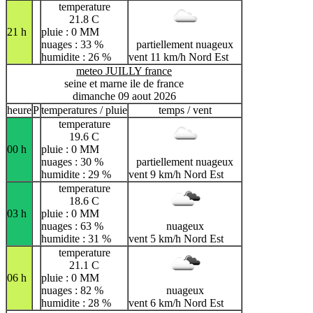
temperature
21.8 C
21 h
pluie : 0 MM
nuages : 33 %
partiellement nuageux
humidite : 26 %
vent 11 km/h Nord Est
meteo JUILLY france
seine et marne ile de france
dimanche 09 aout 2026
heure
P
temperatures / pluie
temps / vent
temperature
19.6 C
00 h
pluie : 0 MM
nuages : 30 %
partiellement nuageux
humidite : 29 %
vent 9 km/h Nord Est
temperature
18.6 C
03 h
pluie : 0 MM
nuages : 63 %
nuageux
humidite : 31 %
vent 5 km/h Nord Est
temperature
21.1 C
06 h
pluie : 0 MM
nuages : 82 %
nuageux
humidite : 28 %
vent 6 km/h Nord Est