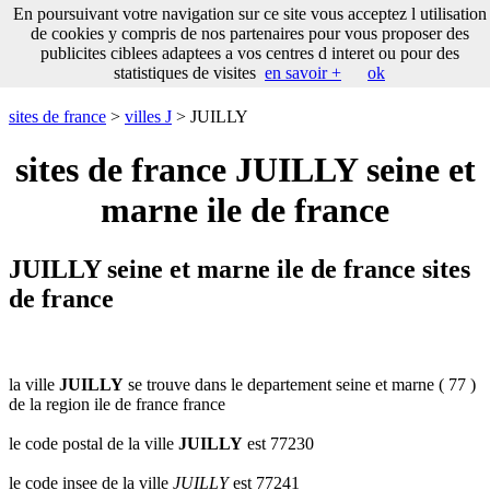
___
En poursuivant votre navigation sur ce site vous acceptez l utilisation
___
sites
___
sites de france
de cookies y compris de nos partenaires pour vous proposer des
de
publicites ciblees adaptees a vos centres d interet ou pour des
france
statistiques de visites
en savoir +
ok
communes
commencant
sites de france
>
villes J
> JUILLY
par
A
B
C
D
E
F
G
sites de france JUILLY seine et
H
I
J
K
L
M
N
marne ile de france
O
P
Q
R
S
T
U
V
W
X
Y
Z
JUILLY seine et marne ile de france sites
de france
la ville
JUILLY
se trouve dans le departement seine et marne ( 77 )
de la region ile de france france
le code postal de la ville
JUILLY
est 77230
le code insee de la ville
JUILLY
est 77241