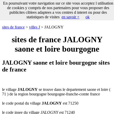
___
En poursuivant votre navigation sur ce site vous acceptez l utilisation
___
sites
___
sites de france
de cookies y compris de nos partenaires pour vous proposer des
de
publicites ciblees adaptees a vos centres d interet ou pour des
france
statistiques de visites
en savoir +
ok
communes
commencant
sites de france
>
villes J
> JALOGNY
par
A
B
C
D
E
F
G
sites de france JALOGNY
H
I
J
K
L
M
N
saone et loire bourgogne
O
P
Q
R
S
T
U
V
W
X
Y
Z
JALOGNY saone et loire bourgogne sites
de france
le village
JALOGNY
se trouve dans le departement saone et loire (
71 ) de la region bourgogne bourgogne-franche-comte france
le code postal du village
JALOGNY
est 71250
le code insee du village
JALOGNY
est 71240