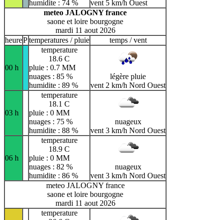
humidite : 74 %
vent 5 km/h Ouest
meteo JALOGNY france
saone et loire bourgogne
mardi 11 aout 2026
heure
P
temperatures / pluie
temps / vent
temperature
18.6 C
00 h
pluie : 0.7 MM
nuages : 85 %
légère pluie
humidite : 89 %
vent 2 km/h Nord Ouest
temperature
18.1 C
03 h
pluie : 0 MM
nuages : 75 %
nuageux
humidite : 88 %
vent 3 km/h Nord Ouest
temperature
18.9 C
06 h
pluie : 0 MM
nuages : 82 %
nuageux
humidite : 86 %
vent 3 km/h Nord Ouest
meteo JALOGNY france
saone et loire bourgogne
mardi 11 aout 2026
temperature