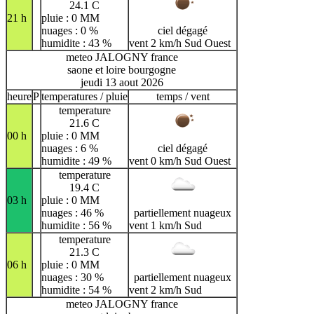
24.1 C
21 h
pluie : 0 MM
nuages : 0 %
ciel dégagé
humidite : 43 %
vent 2 km/h Sud Ouest
meteo JALOGNY france
saone et loire bourgogne
jeudi 13 aout 2026
heure
P
temperatures / pluie
temps / vent
temperature
21.6 C
00 h
pluie : 0 MM
nuages : 6 %
ciel dégagé
humidite : 49 %
vent 0 km/h Sud Ouest
temperature
19.4 C
03 h
pluie : 0 MM
nuages : 46 %
partiellement nuageux
humidite : 56 %
vent 1 km/h Sud
temperature
21.3 C
06 h
pluie : 0 MM
nuages : 30 %
partiellement nuageux
humidite : 54 %
vent 2 km/h Sud
meteo JALOGNY france