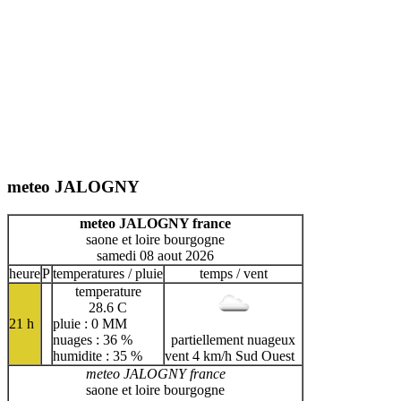
meteo JALOGNY
meteo JALOGNY france
saone et loire bourgogne
samedi 08 aout 2026
heure
P
temperatures / pluie
temps / vent
temperature
28.6 C
21 h
pluie : 0 MM
nuages : 36 %
partiellement nuageux
humidite : 35 %
vent 4 km/h Sud Ouest
meteo JALOGNY france
saone et loire bourgogne