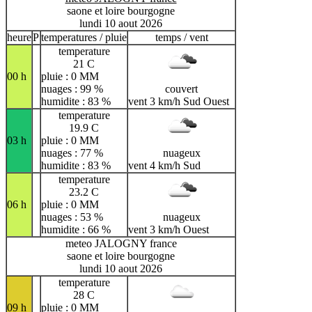
saone et loire bourgogne
lundi 10 aout 2026
heure
P
temperatures / pluie
temps / vent
temperature
21 C
00 h
pluie : 0 MM
nuages : 99 %
couvert
humidite : 83 %
vent 3 km/h Sud Ouest
temperature
19.9 C
03 h
pluie : 0 MM
nuages : 77 %
nuageux
humidite : 83 %
vent 4 km/h Sud
temperature
23.2 C
06 h
pluie : 0 MM
nuages : 53 %
nuageux
humidite : 66 %
vent 3 km/h Ouest
meteo JALOGNY france
saone et loire bourgogne
lundi 10 aout 2026
temperature
28 C
09 h
pluie : 0 MM