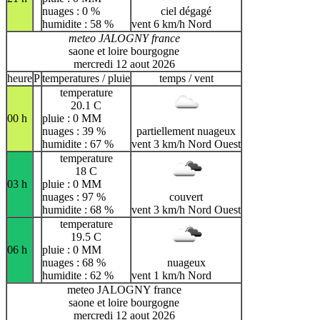
nuages : 0 %
ciel dégagé
humidite : 58 %
vent 6 km/h Nord
meteo JALOGNY france
saone et loire bourgogne
mercredi 12 aout 2026
heure
P
temperatures / pluie
temps / vent
temperature
20.1 C
00 h
pluie : 0 MM
nuages : 39 %
partiellement nuageux
humidite : 67 %
vent 3 km/h Nord Ouest
temperature
18 C
03 h
pluie : 0 MM
nuages : 97 %
couvert
humidite : 68 %
vent 3 km/h Nord Ouest
temperature
19.5 C
06 h
pluie : 0 MM
nuages : 68 %
nuageux
humidite : 62 %
vent 1 km/h Nord
meteo JALOGNY france
saone et loire bourgogne
mercredi 12 aout 2026