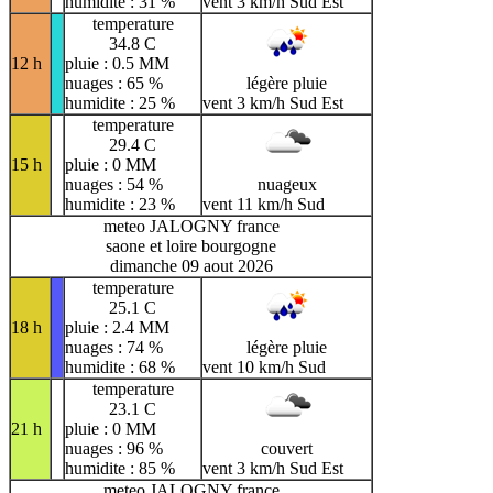
humidite : 31 %
vent 3 km/h Sud Est
temperature
34.8 C
12 h
pluie : 0.5 MM
nuages : 65 %
légère pluie
humidite : 25 %
vent 3 km/h Sud Est
temperature
29.4 C
15 h
pluie : 0 MM
nuages : 54 %
nuageux
humidite : 23 %
vent 11 km/h Sud
meteo JALOGNY france
saone et loire bourgogne
dimanche 09 aout 2026
temperature
25.1 C
18 h
pluie : 2.4 MM
nuages : 74 %
légère pluie
humidite : 68 %
vent 10 km/h Sud
temperature
23.1 C
21 h
pluie : 0 MM
nuages : 96 %
couvert
humidite : 85 %
vent 3 km/h Sud Est
meteo JALOGNY france