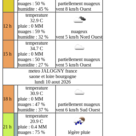
nuages : 50 %
partiellement nuageux
humidite : 45 %
vent 8 km/h Ouest
temperature
32.9 C
12 h
pluie : 0 MM
nuages : 59 %
nuageux
humidite : 32 %
vent 5 km/h Nord Ouest
temperature
34.7 C
15 h
pluie : 0 MM
nuages : 50 %
partiellement nuageux
humidite : 27 %
vent 5 km/h Ouest
meteo JALOGNY france
saone et loire bourgogne
lundi 10 aout 2026
temperature
30.9 C
18 h
pluie : 0 MM
nuages : 47 %
partiellement nuageux
humidite : 37 %
vent 6 km/h Sud Ouest
temperature
20.9 C
21 h
pluie : 0.4 MM
nuages : 75 %
légère pluie