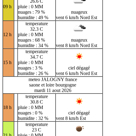
26.6 C
09 h
pluie : 0 MM
nuages : 79 %
nuageux
humidite : 49 %
vent 6 km/h Nord Est
temperature
32.3 C
12 h
pluie : 0 MM
nuages : 68 %
nuageux
humidite : 34 %
vent 8 km/h Nord Est
temperature
34.7 C
15 h
pluie : 0 MM
nuages : 3 %
ciel dégagé
humidite : 26 %
vent 6 km/h Nord Est
meteo JALOGNY france
saone et loire bourgogne
mardi 11 aout 2026
temperature
30.8 C
18 h
pluie : 0 MM
nuages : 0 %
ciel dégagé
humidite : 32 %
vent 8 km/h Est
temperature
23 C
21 h
pluie : 0 MM