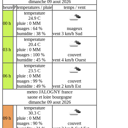
dimanche 09 aout 2026
heure
P
temperatures / pluie
temps / vent
temperature
24.9 C
00 h
pluie : 0 MM
nuages : 64 %
nuageux
humidite : 38 %
vent 3 km/h Sud
temperature
20.4 C
03 h
pluie : 0 MM
nuages : 100 %
couvert
humidite : 45 %
vent 4 km/h Ouest
temperature
23.5 C
06 h
pluie : 0 MM
nuages : 99 %
couvert
humidite : 49 %
vent 2 km/h Est
meteo JALOGNY france
saone et loire bourgogne
dimanche 09 aout 2026
temperature
30.3 C
09 h
pluie : 0 MM
nuages : 90 %
couvert