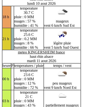
lundi 10 aout 2026
temperature
30.7 C
18 h
pluie : 0 MM
nuages : 57 %
nuageux
humidite : 41 %
vent 6 km/h Sud Est
temperature
25.6 C
21 h
pluie : 0.2 MM
nuages : 8 %
légère pluie
humidite : 66 %
vent 5 km/h Sud Ouest
meteo KINGERSHEIM france
haut rhin alsace
mardi 11 aout 2026
heure
P
temperatures / pluie
temps / vent
temperature
23.6 C
00 h
pluie : 0 MM
nuages : 12 %
peu nuageux
humidite : 72 %
vent 9 km/h Nord Est
temperature
21 C
03 h
pluie : 0 MM
nuages : 43 %
partiellement nuageux