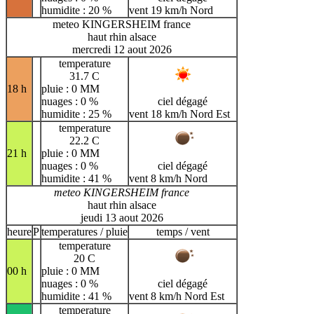
humidite : 20 %
vent 19 km/h Nord
meteo KINGERSHEIM france
haut rhin alsace
mercredi 12 aout 2026
temperature
31.7 C
18 h
pluie : 0 MM
nuages : 0 %
ciel dégagé
humidite : 25 %
vent 18 km/h Nord Est
temperature
22.2 C
21 h
pluie : 0 MM
nuages : 0 %
ciel dégagé
humidite : 41 %
vent 8 km/h Nord
meteo KINGERSHEIM france
haut rhin alsace
jeudi 13 aout 2026
heure
P
temperatures / pluie
temps / vent
temperature
20 C
00 h
pluie : 0 MM
nuages : 0 %
ciel dégagé
humidite : 41 %
vent 8 km/h Nord Est
temperature