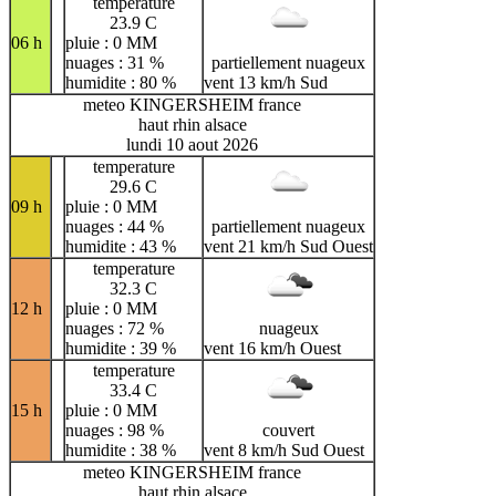
temperature
23.9 C
06 h
pluie : 0 MM
nuages : 31 %
partiellement nuageux
humidite : 80 %
vent 13 km/h Sud
meteo KINGERSHEIM france
haut rhin alsace
lundi 10 aout 2026
temperature
29.6 C
09 h
pluie : 0 MM
nuages : 44 %
partiellement nuageux
humidite : 43 %
vent 21 km/h Sud Ouest
temperature
32.3 C
12 h
pluie : 0 MM
nuages : 72 %
nuageux
humidite : 39 %
vent 16 km/h Ouest
temperature
33.4 C
15 h
pluie : 0 MM
nuages : 98 %
couvert
humidite : 38 %
vent 8 km/h Sud Ouest
meteo KINGERSHEIM france
haut rhin alsace