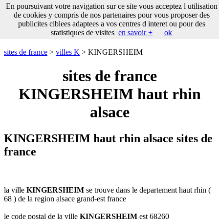
___
En poursuivant votre navigation sur ce site vous acceptez l utilisation
___
sites
___
sites de france
de cookies y compris de nos partenaires pour vous proposer des
de
publicites ciblees adaptees a vos centres d interet ou pour des
france
statistiques de visites
en savoir +
ok
communes
commencant
sites de france
>
villes K
> KINGERSHEIM
par
A
B
C
D
E
F
G
sites de france
H
I
J
K
L
M
N
KINGERSHEIM haut rhin
O
P
Q
R
S
T
U
alsace
V
W
X
Y
Z
KINGERSHEIM haut rhin alsace sites de
france
la ville
KINGERSHEIM
se trouve dans le departement haut rhin (
68 ) de la region alsace grand-est france
le code postal de la ville
KINGERSHEIM
est 68260