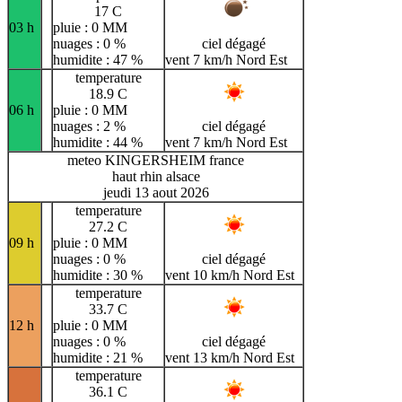
17 C
03 h
pluie : 0 MM
nuages : 0 %
ciel dégagé
humidite : 47 %
vent 7 km/h Nord Est
temperature
18.9 C
06 h
pluie : 0 MM
nuages : 2 %
ciel dégagé
humidite : 44 %
vent 7 km/h Nord Est
meteo KINGERSHEIM france
haut rhin alsace
jeudi 13 aout 2026
temperature
27.2 C
09 h
pluie : 0 MM
nuages : 0 %
ciel dégagé
humidite : 30 %
vent 10 km/h Nord Est
temperature
33.7 C
12 h
pluie : 0 MM
nuages : 0 %
ciel dégagé
humidite : 21 %
vent 13 km/h Nord Est
temperature
36.1 C