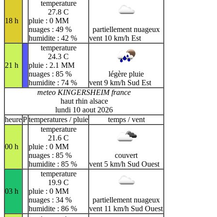
temperature
27.8 C
18 h
pluie : 0 MM
nuages : 49 %
partiellement nuageux
humidite : 42 %
vent 10 km/h Est
temperature
24.3 C
21 h
pluie : 2.1 MM
nuages : 85 %
légère pluie
humidite : 74 %
vent 9 km/h Sud Est
meteo KINGERSHEIM france
haut rhin alsace
lundi 10 aout 2026
heure
P
temperatures / pluie
temps / vent
temperature
21.6 C
00 h
pluie : 0 MM
nuages : 85 %
couvert
humidite : 85 %
vent 5 km/h Sud Ouest
temperature
19.9 C
03 h
pluie : 0 MM
nuages : 34 %
partiellement nuageux
humidite : 86 %
vent 11 km/h Sud Ouest