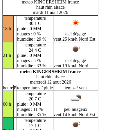
meteo KINGERSHEIM france
haut rhin alsace
mardi 11 aout 2026
temperature
30.1 C
18 h
pluie : 0 MM
nuages : 0 %
ciel dégagé
humidite : 29 %
vent 25 km/h Nord Est
temperature
24.4 C
21 h
pluie : 0 MM
nuages : 5 %
ciel dégagé
humidite : 33 %
vent 19 km/h Nord
meteo KINGERSHEIM france
haut rhin alsace
mercredi 12 aout 2026
heure
P
temperatures / pluie
temps / vent
temperature
20.7 C
00 h
pluie : 0 MM
nuages : 11 %
peu nuageux
humidite : 35 %
vent 14 km/h Nord Est
temperature
17.1 C