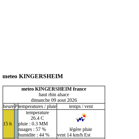
meteo KINGERSHEIM
meteo KINGERSHEIM france
haut rhin alsace
dimanche 09 aout 2026
heure
P
temperatures / pluie
temps / vent
temperature
26.4 C
15 h
pluie : 0.3 MM
nuages : 57 %
légère pluie
humidite : 44 %
vent 14 km/h Est