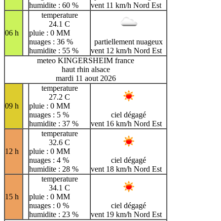
humidite : 60 %
vent 11 km/h Nord Est
temperature
24.1 C
06 h
pluie : 0 MM
nuages : 36 %
partiellement nuageux
humidite : 55 %
vent 12 km/h Nord Est
meteo KINGERSHEIM france
haut rhin alsace
mardi 11 aout 2026
temperature
27.2 C
09 h
pluie : 0 MM
nuages : 5 %
ciel dégagé
humidite : 37 %
vent 16 km/h Nord Est
temperature
32.6 C
12 h
pluie : 0 MM
nuages : 4 %
ciel dégagé
humidite : 28 %
vent 18 km/h Nord Est
temperature
34.1 C
15 h
pluie : 0 MM
nuages : 0 %
ciel dégagé
humidite : 23 %
vent 19 km/h Nord Est