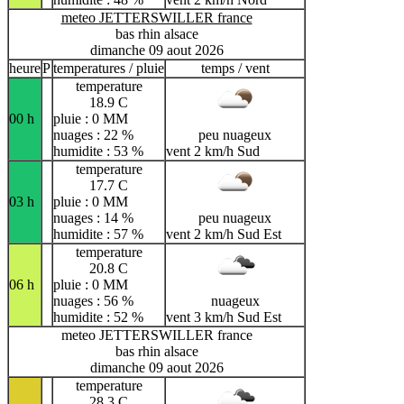
meteo JETTERSWILLER france
bas rhin alsace
dimanche 09 aout 2026
heure
P
temperatures / pluie
temps / vent
temperature
18.9 C
00 h
pluie : 0 MM
nuages : 22 %
peu nuageux
humidite : 53 %
vent 2 km/h Sud
temperature
17.7 C
03 h
pluie : 0 MM
nuages : 14 %
peu nuageux
humidite : 57 %
vent 2 km/h Sud Est
temperature
20.8 C
06 h
pluie : 0 MM
nuages : 56 %
nuageux
humidite : 52 %
vent 3 km/h Sud Est
meteo JETTERSWILLER france
bas rhin alsace
dimanche 09 aout 2026
temperature
28.3 C