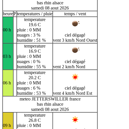
bas rhin alsace
samedi 08 aout 2026
heure
P
temperatures / pluie
temps / vent
temperature
19.6 C
00 h
pluie : 0 MM
nuages : 3 %
ciel dégagé
humidite : 51 %
vent 3 km/h Nord Ouest
temperature
16.9 C
03 h
pluie : 0 MM
nuages : 0 %
ciel dégagé
humidite : 55 %
vent 2 km/h Nord
temperature
20.2 C
06 h
pluie : 0 MM
nuages : 6 %
ciel dégagé
humidite : 53 %
vent 4 km/h Nord Est
meteo JETTERSWILLER france
bas rhin alsace
samedi 08 aout 2026
temperature
26.8 C
09 h
pluie : 0 MM