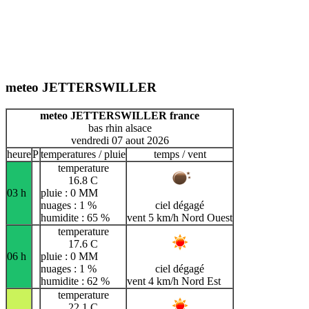
meteo JETTERSWILLER
meteo JETTERSWILLER france
bas rhin alsace
vendredi 07 aout 2026
heure
P
temperatures / pluie
temps / vent
temperature
16.8 C
03 h
pluie : 0 MM
nuages : 1 %
ciel dégagé
humidite : 65 %
vent 5 km/h Nord Ouest
temperature
17.6 C
06 h
pluie : 0 MM
nuages : 1 %
ciel dégagé
humidite : 62 %
vent 4 km/h Nord Est
temperature
22.1 C