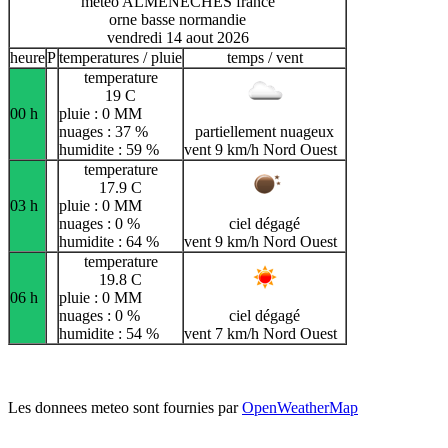
meteo ALMENECHES france
orne basse normandie
vendredi 14 aout 2026
heure
P
temperatures / pluie
temps / vent
temperature
19 C
00 h
pluie : 0 MM
nuages : 37 %
partiellement nuageux
humidite : 59 %
vent 9 km/h Nord Ouest
temperature
17.9 C
03 h
pluie : 0 MM
nuages : 0 %
ciel dégagé
humidite : 64 %
vent 9 km/h Nord Ouest
temperature
19.8 C
06 h
pluie : 0 MM
nuages : 0 %
ciel dégagé
humidite : 54 %
vent 7 km/h Nord Ouest
Les donnees meteo sont fournies par
OpenWeatherMap