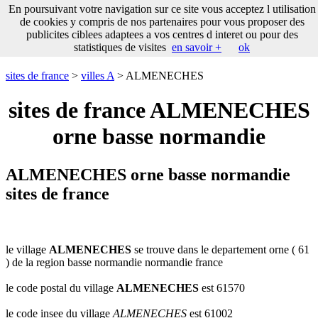
___
En poursuivant votre navigation sur ce site vous acceptez l utilisation
___
sites
___
sites de france
de cookies y compris de nos partenaires pour vous proposer des
de
publicites ciblees adaptees a vos centres d interet ou pour des
france
statistiques de visites
en savoir +
ok
communes
commencant
sites de france
>
villes A
> ALMENECHES
par
A
B
C
D
E
F
G
sites de france ALMENECHES
H
I
J
K
L
M
N
orne basse normandie
O
P
Q
R
S
T
U
V
W
X
Y
Z
ALMENECHES orne basse normandie
sites de france
le village
ALMENECHES
se trouve dans le departement orne ( 61
) de la region basse normandie normandie france
le code postal du village
ALMENECHES
est 61570
le code insee du village
ALMENECHES
est 61002