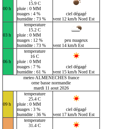
15.9 C
00 h
pluie : 0 MM
nuages : 4 %
ciel dégagé
humidite : 73 %
vent 12 km/h Nord Est
temperature
15.2 C
03 h
pluie : 0 MM
nuages : 12 %
peu nuageux
humidite : 73 %
vent 14 km/h Est
temperature
16 C
06 h
pluie : 0 MM
nuages : 7 %
ciel dégagé
humidite : 61 %
vent 15 km/h Nord Est
meteo ALMENECHES france
orne basse normandie
mardi 11 aout 2026
temperature
25.4 C
09 h
pluie : 0 MM
nuages : 3 %
ciel dégagé
humidite : 36 %
vent 17 km/h Nord Est
temperature
31.4 C