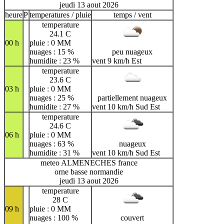
jeudi 13 aout 2026
heure
P
temperatures / pluie
temps / vent
temperature
24.1 C
00 h
pluie : 0 MM
nuages : 15 %
peu nuageux
humidite : 23 %
vent 9 km/h Est
temperature
23.6 C
03 h
pluie : 0 MM
nuages : 25 %
partiellement nuageux
humidite : 27 %
vent 10 km/h Sud Est
temperature
24.6 C
06 h
pluie : 0 MM
nuages : 63 %
nuageux
humidite : 31 %
vent 10 km/h Sud Est
meteo ALMENECHES france
orne basse normandie
jeudi 13 aout 2026
temperature
28 C
09 h
pluie : 0 MM
nuages : 100 %
couvert