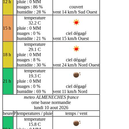
12 h
pluie : 0 MM
nuages : 86 %
couvert
humidite : 28 %
vent 14 km/h Sud Ouest
temperature
32.2 C
15 h
pluie : 0 MM
nuages : 0 %
ciel dégagé
humidite : 21 %
vent 15 km/h Ouest
temperature
29.1 C
18 h
pluie : 0 MM
nuages : 8 %
ciel dégagé
humidite : 30 %
vent 24 km/h Nord Ouest
temperature
19.3 C
21 h
pluie : 0 MM
nuages : 0 %
ciel dégagé
humidite : 69 %
vent 11 km/h Nord
meteo ALMENECHES france
orne basse normandie
lundi 10 aout 2026
heure
P
temperatures / pluie
temps / vent
temperature
15.8 C