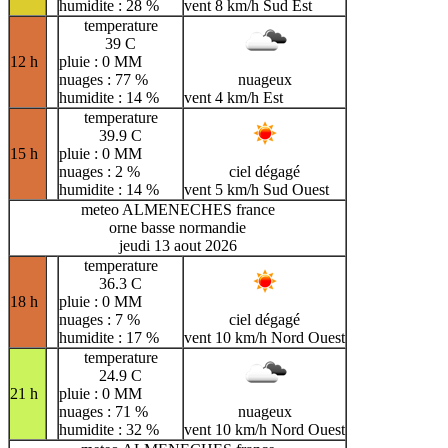
humidite : 28 %
vent 8 km/h Sud Est
temperature
39 C
12 h
pluie : 0 MM
nuages : 77 %
nuageux
humidite : 14 %
vent 4 km/h Est
temperature
39.9 C
15 h
pluie : 0 MM
nuages : 2 %
ciel dégagé
humidite : 14 %
vent 5 km/h Sud Ouest
meteo ALMENECHES france
orne basse normandie
jeudi 13 aout 2026
temperature
36.3 C
18 h
pluie : 0 MM
nuages : 7 %
ciel dégagé
humidite : 17 %
vent 10 km/h Nord Ouest
temperature
24.9 C
21 h
pluie : 0 MM
nuages : 71 %
nuageux
humidite : 32 %
vent 10 km/h Nord Ouest