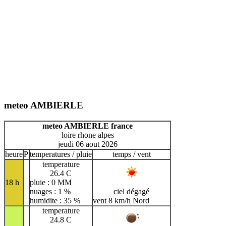
meteo AMBIERLE
meteo AMBIERLE france
loire rhone alpes
jeudi 06 aout 2026
heure
P
temperatures / pluie
temps / vent
temperature
26.4 C
18 h
pluie : 0 MM
nuages : 1 %
ciel dégagé
humidite : 35 %
vent 8 km/h Nord
temperature
24.8 C