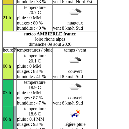
humidite : 33 %
vent 6 km/h Nord Est
temperature
20.7 C
21 h
pluie : 0 MM
nuages : 80 %
nuageux
humidite : 40 %
vent 8 km/h Sud
meteo AMBIERLE france
loire rhone alpes
dimanche 09 aout 2026
heure
P
temperatures / pluie
temps / vent
temperature
20.1 C
00 h
pluie : 0 MM
nuages : 88 %
couvert
humidite : 41 %
vent 8 km/h Sud
temperature
18.9 C
03 h
pluie : 0 MM
nuages : 87 %
couvert
humidite : 47 %
vent 6 km/h Sud
temperature
18.6 C
06 h
pluie : 0.4 MM
nuages : 93 %
légère pluie