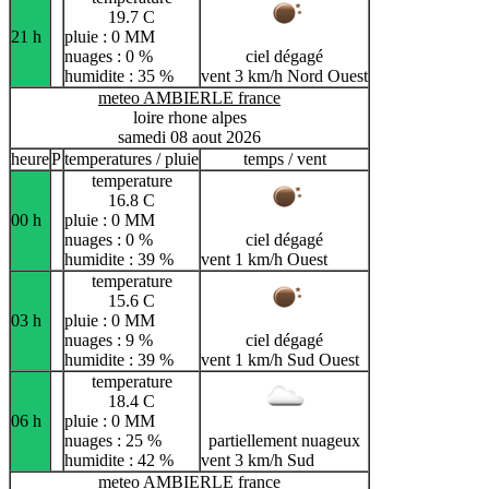
19.7 C
21 h
pluie : 0 MM
nuages : 0 %
ciel dégagé
humidite : 35 %
vent 3 km/h Nord Ouest
meteo AMBIERLE france
loire rhone alpes
samedi 08 aout 2026
heure
P
temperatures / pluie
temps / vent
temperature
16.8 C
00 h
pluie : 0 MM
nuages : 0 %
ciel dégagé
humidite : 39 %
vent 1 km/h Ouest
temperature
15.6 C
03 h
pluie : 0 MM
nuages : 9 %
ciel dégagé
humidite : 39 %
vent 1 km/h Sud Ouest
temperature
18.4 C
06 h
pluie : 0 MM
nuages : 25 %
partiellement nuageux
humidite : 42 %
vent 3 km/h Sud
meteo AMBIERLE france