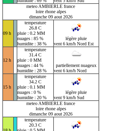
humidite : 69 %
vent 5 km/h Sud
meteo AMBIERLE france
loire rhone alpes
dimanche 09 aout 2026
temperature
26.8 C
09 h
pluie : 0.2 MM
nuages : 85 %
légère pluie
humidite : 38 %
vent 6 km/h Nord Est
temperature
31.4 C
12 h
pluie : 0 MM
nuages : 44 %
partiellement nuageux
humidite : 28 %
vent 6 km/h Nord
temperature
34.2 C
15 h
pluie : 0.1 MM
nuages : 0 %
légère pluie
humidite : 20 %
vent 9 km/h Sud
meteo AMBIERLE france
loire rhone alpes
dimanche 09 aout 2026
temperature
20.3 C
18 h
pluie : 0.5 MM