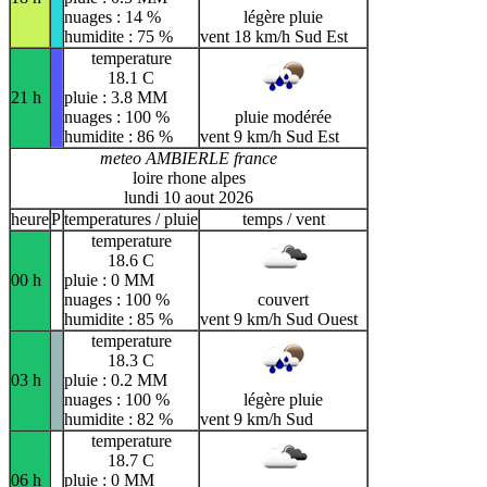
nuages : 14 %
légère pluie
humidite : 75 %
vent 18 km/h Sud Est
temperature
18.1 C
21 h
pluie : 3.8 MM
nuages : 100 %
pluie modérée
humidite : 86 %
vent 9 km/h Sud Est
meteo AMBIERLE france
loire rhone alpes
lundi 10 aout 2026
heure
P
temperatures / pluie
temps / vent
temperature
18.6 C
00 h
pluie : 0 MM
nuages : 100 %
couvert
humidite : 85 %
vent 9 km/h Sud Ouest
temperature
18.3 C
03 h
pluie : 0.2 MM
nuages : 100 %
légère pluie
humidite : 82 %
vent 9 km/h Sud
temperature
18.7 C
06 h
pluie : 0 MM