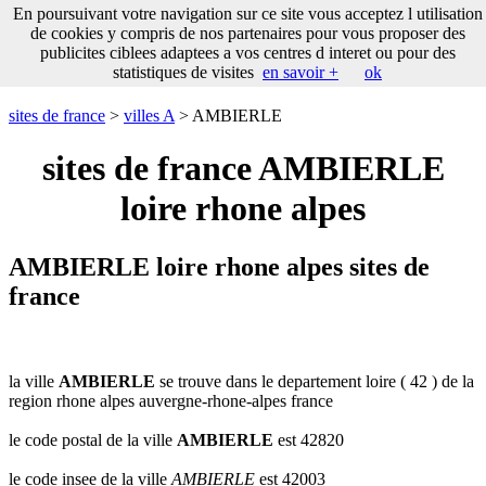
___
En poursuivant votre navigation sur ce site vous acceptez l utilisation
___
sites
___
sites de france
de cookies y compris de nos partenaires pour vous proposer des
de
publicites ciblees adaptees a vos centres d interet ou pour des
france
statistiques de visites
en savoir +
ok
communes
commencant
sites de france
>
villes A
> AMBIERLE
par
A
B
C
D
E
F
G
sites de france AMBIERLE
H
I
J
K
L
M
N
loire rhone alpes
O
P
Q
R
S
T
U
V
W
X
Y
Z
AMBIERLE loire rhone alpes sites de
france
la ville
AMBIERLE
se trouve dans le departement loire ( 42 ) de la
region rhone alpes auvergne-rhone-alpes france
le code postal de la ville
AMBIERLE
est 42820
le code insee de la ville
AMBIERLE
est 42003