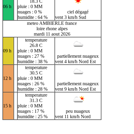
18.3 C
06 h
pluie : 0 MM
nuages : 0 %
ciel dégagé
humidite : 64 %
vent 3 km/h Sud
meteo AMBIERLE france
loire rhone alpes
mardi 11 aout 2026
temperature
26.8 C
09 h
pluie : 0 MM
nuages : 27 %
partiellement nuageux
humidite : 38 %
vent 4 km/h Nord Est
temperature
30.5 C
12 h
pluie : 0 MM
nuages : 26 %
partiellement nuageux
humidite : 28 %
vent 9 km/h Nord Est
temperature
31.3 C
15 h
pluie : 0 MM
nuages : 17 %
peu nuageux
humidite : 25 %
vent 11 km/h Nord