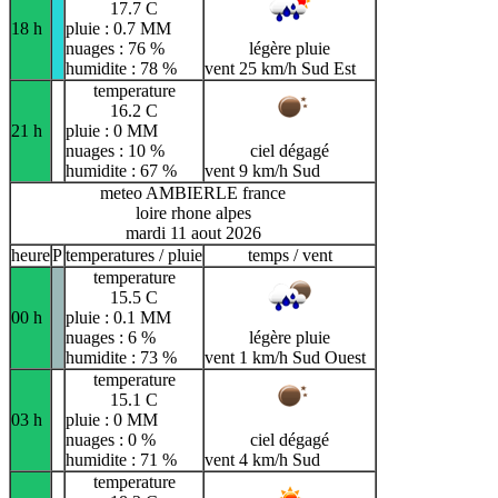
17.7 C
18 h
pluie : 0.7 MM
nuages : 76 %
légère pluie
humidite : 78 %
vent 25 km/h Sud Est
temperature
16.2 C
21 h
pluie : 0 MM
nuages : 10 %
ciel dégagé
humidite : 67 %
vent 9 km/h Sud
meteo AMBIERLE france
loire rhone alpes
mardi 11 aout 2026
heure
P
temperatures / pluie
temps / vent
temperature
15.5 C
00 h
pluie : 0.1 MM
nuages : 6 %
légère pluie
humidite : 73 %
vent 1 km/h Sud Ouest
temperature
15.1 C
03 h
pluie : 0 MM
nuages : 0 %
ciel dégagé
humidite : 71 %
vent 4 km/h Sud
temperature