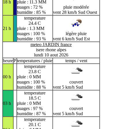
18 h
pluie : 11.3 MM
nuages : 72 %
pluie modérée
humidite : 85 %
vent 28 km/h Sud Ouest
temperature
24.4 C
21 h
pluie : 1.3 MM
nuages : 100 %
légère pluie
humidite : 93 %
vent 6 km/h Sud Est
meteo JARDIN france
isere rhone alpes
lundi 10 aout 2026
heure
P
temperatures / pluie
temps / vent
temperature
23.8 C
00 h
pluie : 0 MM
nuages : 100 %
couvert
humidite : 88 %
vent 5 km/h Sud
temperature
18.5 C
03 h
pluie : 0 MM
nuages : 97 %
couvert
humidite : 87 %
vent 5 km/h Sud
temperature
20.1 C