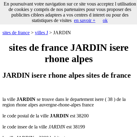
___
En poursuivant votre navigation sur ce site vous acceptez l utilisation
___
sites
___
sites de france
de cookies y compris de nos partenaires pour vous proposer des
de
publicites ciblees adaptees a vos centres d interet ou pour des
france
statistiques de visites
en savoir +
ok
communes
commencant
sites de france
>
villes J
> JARDIN
par
A
B
C
D
E
F
G
sites de france JARDIN isere
H
I
J
K
L
M
N
rhone alpes
O
P
Q
R
S
T
U
V
W
X
Y
Z
JARDIN isere rhone alpes sites de france
la ville
JARDIN
se trouve dans le departement isere ( 38 ) de la
region rhone alpes auvergne-rhone-alpes france
le code postal de la ville
JARDIN
est 38200
le code insee de la ville
JARDIN
est 38199