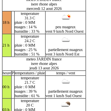
isere rhone alpes
mercredi 12 aout 2026
temperature
31.3 C
18 h
pluie : 0 MM
nuages : 14 %
peu nuageux
humidite : 33 %
vent 9 km/h Nord Ouest
temperature
24.2 C
21 h
pluie : 0 MM
nuages : 25 %
partiellement nuageux
humidite : 51 %
vent 3 km/h Nord Est
meteo JARDIN france
isere rhone alpes
jeudi 13 aout 2026
heure
P
temperatures / pluie
temps / vent
temperature
21.7 C
00 h
pluie : 0 MM
nuages : 39 %
partiellement nuageux
humidite : 61 %
vent 1 km/h Sud Ouest
temperature
20 C
03 h
pluie : 0 MM