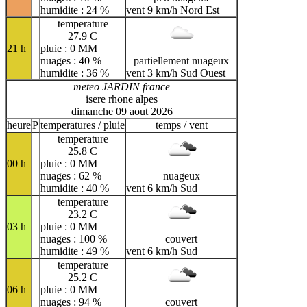
humidite : 24 %
vent 9 km/h Nord Est
temperature
27.9 C
21 h
pluie : 0 MM
nuages : 40 %
partiellement nuageux
humidite : 36 %
vent 3 km/h Sud Ouest
meteo JARDIN france
isere rhone alpes
dimanche 09 aout 2026
heure
P
temperatures / pluie
temps / vent
temperature
25.8 C
00 h
pluie : 0 MM
nuages : 62 %
nuageux
humidite : 40 %
vent 6 km/h Sud
temperature
23.2 C
03 h
pluie : 0 MM
nuages : 100 %
couvert
humidite : 49 %
vent 6 km/h Sud
temperature
25.2 C
06 h
pluie : 0 MM
nuages : 94 %
couvert