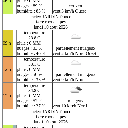
06 h
pluie : 0 MM
nuages : 89 %
couvert
humidite : 83 %
vent 3 km/h Ouest
meteo JARDIN france
isere rhone alpes
lundi 10 aout 2026
temperature
28.8 C
09 h
pluie : 0 MM
nuages : 33 %
partiellement nuageux
humidite : 46 %
vent 2 km/h Nord Ouest
temperature
33.1 C
12 h
pluie : 0 MM
nuages : 50 %
partiellement nuageux
humidite : 33 %
vent 9 km/h Nord
temperature
34.8 C
15 h
pluie : 0 MM
nuages : 57 %
nuageux
humidite : 27 %
vent 10 km/h Nord
meteo JARDIN france
isere rhone alpes
lundi 10 aout 2026
temperature