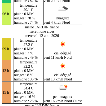
humidite : 82 %
vent 2 km/h Nord
temperature
20.1 C
06 h
pluie : 0 MM
nuages : 78 %
nuageux
humidite : 74 %
vent 4 km/h Nord
meteo JARDIN france
isere rhone alpes
mercredi 12 aout 2026
temperature
27.2 C
09 h
pluie : 0 MM
nuages : 7 %
ciel dégagé
humidite : 49 %
vent 11 km/h Nord
temperature
32.2 C
12 h
pluie : 0 MM
nuages : 8 %
ciel dégagé
humidite : 35 %
vent 13 km/h Nord
temperature
34.4 C
15 h
pluie : 0 MM
nuages : 16 %
peu nuageux
humidite : 28 %
vent 16 km/h Nord Ouest
meteo JARDIN france