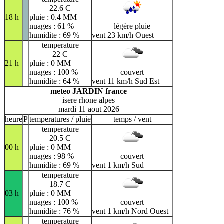
22.6 C
18 h
pluie : 0.4 MM
nuages : 61 %
légère pluie
humidite : 69 %
vent 23 km/h Ouest
temperature
22 C
21 h
pluie : 0 MM
nuages : 100 %
couvert
humidite : 64 %
vent 11 km/h Sud Est
meteo JARDIN france
isere rhone alpes
mardi 11 aout 2026
heure
P
temperatures / pluie
temps / vent
temperature
20.5 C
00 h
pluie : 0 MM
nuages : 98 %
couvert
humidite : 69 %
vent 1 km/h Sud
temperature
18.7 C
03 h
pluie : 0 MM
nuages : 100 %
couvert
humidite : 76 %
vent 1 km/h Nord Ouest
temperature