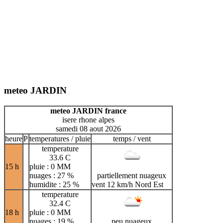
meteo JARDIN
meteo JARDIN france
isere rhone alpes
samedi 08 aout 2026
heure
P
temperatures / pluie
temps / vent
temperature
33.6 C
15 h
pluie : 0 MM
nuages : 27 %
partiellement nuageux
humidite : 25 %
vent 12 km/h Nord Est
temperature
32.4 C
18 h
pluie : 0 MM
nuages : 19 %
peu nuageux