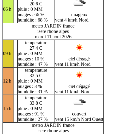
20.6 C
06 h
pluie : 0 MM
nuages : 66 %
nuageux
humidite : 68 %
vent 4 km/h Nord
meteo JARDIN france
isere rhone alpes
mardi 11 aout 2026
temperature
27.4 C
09 h
pluie : 0 MM
nuages : 10 %
ciel dégagé
humidite : 47 %
vent 11 km/h Nord
temperature
32.5 C
12 h
pluie : 0 MM
nuages : 8 %
ciel dégagé
humidite : 31 %
vent 11 km/h Nord
temperature
33.8 C
15 h
pluie : 0 MM
nuages : 91 %
couvert
humidite : 27 %
vent 15 km/h Nord Ouest
meteo JARDIN france
isere rhone alpes