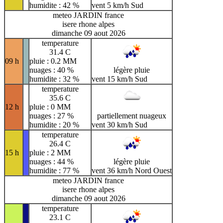
humidite : 42 %
vent 5 km/h Sud
meteo JARDIN france
isere rhone alpes
dimanche 09 aout 2026
temperature
31.4 C
09 h
pluie : 0.2 MM
nuages : 40 %
légère pluie
humidite : 32 %
vent 15 km/h Sud
temperature
35.6 C
12 h
pluie : 0 MM
nuages : 27 %
partiellement nuageux
humidite : 20 %
vent 30 km/h Sud
temperature
26.4 C
15 h
pluie : 2 MM
nuages : 44 %
légère pluie
humidite : 77 %
vent 36 km/h Nord Ouest
meteo JARDIN france
isere rhone alpes
dimanche 09 aout 2026
temperature
23.1 C