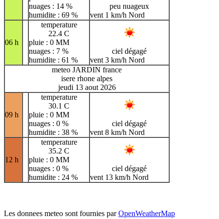
nuages : 14 %
peu nuageux
humidite : 69 %
vent 1 km/h Nord
temperature
22.4 C
06 h
pluie : 0 MM
nuages : 7 %
ciel dégagé
humidite : 61 %
vent 3 km/h Nord
meteo JARDIN france
isere rhone alpes
jeudi 13 aout 2026
temperature
30.1 C
09 h
pluie : 0 MM
nuages : 0 %
ciel dégagé
humidite : 38 %
vent 8 km/h Nord
temperature
35.2 C
12 h
pluie : 0 MM
nuages : 0 %
ciel dégagé
humidite : 24 %
vent 13 km/h Nord
Les donnees meteo sont fournies par
OpenWeatherMap