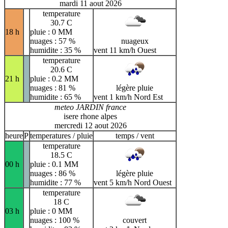
mardi 11 aout 2026
temperature
30.7 C
18 h
pluie : 0 MM
nuages : 57 %
nuageux
humidite : 35 %
vent 11 km/h Ouest
temperature
20.6 C
21 h
pluie : 0.2 MM
nuages : 81 %
légère pluie
humidite : 65 %
vent 1 km/h Nord Est
meteo JARDIN france
isere rhone alpes
mercredi 12 aout 2026
heure
P
temperatures / pluie
temps / vent
temperature
18.5 C
00 h
pluie : 0.1 MM
nuages : 86 %
légère pluie
humidite : 77 %
vent 5 km/h Nord Ouest
temperature
18 C
03 h
pluie : 0 MM
nuages : 100 %
couvert