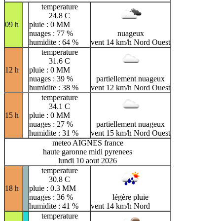
temperature
24.8 C
09 h
pluie : 0 MM
nuages : 77 %
nuageux
humidite : 64 %
vent 14 km/h Nord Ouest
temperature
31.6 C
12 h
pluie : 0 MM
nuages : 39 %
partiellement nuageux
humidite : 38 %
vent 12 km/h Nord Ouest
temperature
34.1 C
15 h
pluie : 0 MM
nuages : 27 %
partiellement nuageux
humidite : 31 %
vent 15 km/h Nord Ouest
meteo AIGNES france
haute garonne midi pyrenees
lundi 10 aout 2026
temperature
30.8 C
18 h
pluie : 0.3 MM
nuages : 36 %
légère pluie
humidite : 41 %
vent 14 km/h Nord
temperature