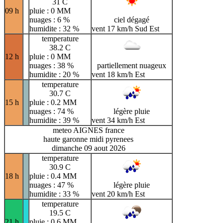
31 C
09 h
pluie : 0 MM
nuages : 6 %
ciel dégagé
humidite : 32 %
vent 17 km/h Sud Est
temperature
38.2 C
12 h
pluie : 0 MM
nuages : 38 %
partiellement nuageux
humidite : 20 %
vent 18 km/h Est
temperature
30.7 C
15 h
pluie : 0.2 MM
nuages : 74 %
légère pluie
humidite : 39 %
vent 34 km/h Est
meteo AIGNES france
haute garonne midi pyrenees
dimanche 09 aout 2026
temperature
30.9 C
18 h
pluie : 0.4 MM
nuages : 47 %
légère pluie
humidite : 33 %
vent 20 km/h Est
temperature
19.5 C
21 h
pluie : 0.6 MM