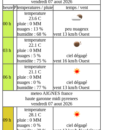
vendredi 07 aout 2026
heure
P
temperatures / pluie
temps / vent
temperature
23.6 C
00 h
pluie : 0 MM
nuages : 13 %
peu nuageux
humidite : 68 %
vent 13 km/h Ouest
temperature
22.1 C
03 h
pluie : 0 MM
nuages : 5 %
ciel dégagé
humidite : 75 %
vent 16 km/h Ouest
temperature
21.1 C
06 h
pluie : 0 MM
nuages : 0 %
ciel dégagé
humidite : 77 %
vent 13 km/h Ouest
meteo AIGNES france
haute garonne midi pyrenees
vendredi 07 aout 2026
temperature
28.1 C
09 h
pluie : 0 MM
nuages : 0 %
ciel dégagé