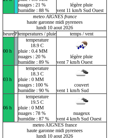
nuages : 21 %
légère pluie
humidite : 88 %
vent 11 km/h Sud Ouest
meteo AIGNES france
haute garonne midi pyrenees
lundi 10 aout 2026
heure
P
temperatures / pluie
temps / vent
temperature
18.9 C
00 h
pluie : 0.4 MM
nuages : 20 %
légère pluie
humidite : 89 %
vent 7 km/h Ouest
temperature
18.3 C
03 h
pluie : 0 MM
nuages : 100 %
couvert
humidite : 90 %
vent 1 km/h Sud
temperature
19.5 C
06 h
pluie : 0 MM
nuages : 78 %
nuageux
humidite : 87 %
vent 4 km/h Sud Ouest
meteo AIGNES france
haute garonne midi pyrenees
lundi 10 aout 2026