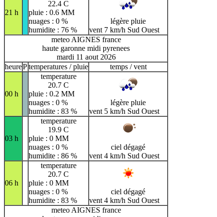
22.4 C
21 h
pluie : 0.6 MM
nuages : 0 %
légère pluie
humidite : 76 %
vent 7 km/h Sud Ouest
meteo AIGNES france
haute garonne midi pyrenees
mardi 11 aout 2026
heure
P
temperatures / pluie
temps / vent
temperature
20.7 C
00 h
pluie : 0.2 MM
nuages : 0 %
légère pluie
humidite : 83 %
vent 5 km/h Sud Ouest
temperature
19.9 C
03 h
pluie : 0 MM
nuages : 0 %
ciel dégagé
humidite : 86 %
vent 4 km/h Sud Ouest
temperature
20.7 C
06 h
pluie : 0 MM
nuages : 0 %
ciel dégagé
humidite : 83 %
vent 4 km/h Sud Ouest
meteo AIGNES france