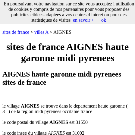
___
En poursuivant votre navigation sur ce site vous acceptez l utilisation
___
sites
___
sites de france
de cookies y compris de nos partenaires pour vous proposer des
de
publicites ciblees adaptees a vos centres d interet ou pour des
france
statistiques de visites
en savoir +
ok
communes
commencant
sites de france
>
villes A
> AIGNES
par
A
B
C
D
E
F
G
sites de france AIGNES haute
H
I
J
K
L
M
N
garonne midi pyrenees
O
P
Q
R
S
T
U
V
W
X
Y
Z
AIGNES haute garonne midi pyrenees
sites de france
le village
AIGNES
se trouve dans le departement haute garonne (
31 ) de la region midi pyrenees occitanie france
le code postal du village
AIGNES
est 31550
le code insee du village
AIGNES
est 31002