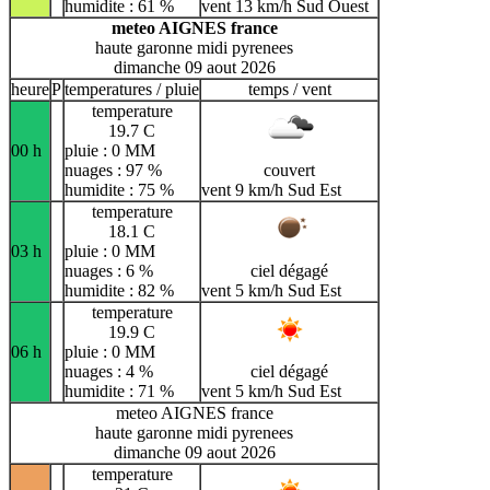
humidite : 61 %
vent 13 km/h Sud Ouest
meteo AIGNES france
haute garonne midi pyrenees
dimanche 09 aout 2026
heure
P
temperatures / pluie
temps / vent
temperature
19.7 C
00 h
pluie : 0 MM
nuages : 97 %
couvert
humidite : 75 %
vent 9 km/h Sud Est
temperature
18.1 C
03 h
pluie : 0 MM
nuages : 6 %
ciel dégagé
humidite : 82 %
vent 5 km/h Sud Est
temperature
19.9 C
06 h
pluie : 0 MM
nuages : 4 %
ciel dégagé
humidite : 71 %
vent 5 km/h Sud Est
meteo AIGNES france
haute garonne midi pyrenees
dimanche 09 aout 2026
temperature