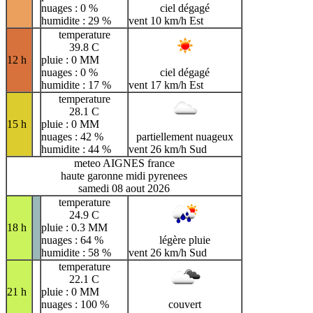
nuages : 0 %
ciel dégagé
humidite : 29 %
vent 10 km/h Est
temperature
39.8 C
12 h
pluie : 0 MM
nuages : 0 %
ciel dégagé
humidite : 17 %
vent 17 km/h Est
temperature
28.1 C
15 h
pluie : 0 MM
nuages : 42 %
partiellement nuageux
humidite : 44 %
vent 26 km/h Sud
meteo AIGNES france
haute garonne midi pyrenees
samedi 08 aout 2026
temperature
24.9 C
18 h
pluie : 0.3 MM
nuages : 64 %
légère pluie
humidite : 58 %
vent 26 km/h Sud
temperature
22.1 C
21 h
pluie : 0 MM
nuages : 100 %
couvert