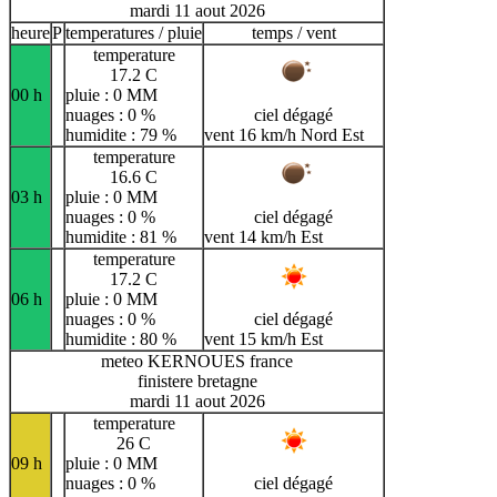
mardi 11 aout 2026
heure
P
temperatures / pluie
temps / vent
temperature
17.2 C
00 h
pluie : 0 MM
nuages : 0 %
ciel dégagé
humidite : 79 %
vent 16 km/h Nord Est
temperature
16.6 C
03 h
pluie : 0 MM
nuages : 0 %
ciel dégagé
humidite : 81 %
vent 14 km/h Est
temperature
17.2 C
06 h
pluie : 0 MM
nuages : 0 %
ciel dégagé
humidite : 80 %
vent 15 km/h Est
meteo KERNOUES france
finistere bretagne
mardi 11 aout 2026
temperature
26 C
09 h
pluie : 0 MM
nuages : 0 %
ciel dégagé