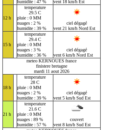
humidite : 47 %
vent 18 km/h Est
temperature
29.5 C
12 h
pluie : 0 MM
nuages : 2 %
ciel dégagé
humidite : 39 %
vent 21 km/h Nord Est
temperature
29.4 C
15 h
pluie : 0 MM
nuages : 3 %
ciel dégagé
humidite : 36 %
vent 6 km/h Nord Est
meteo KERNOUES france
finistere bretagne
mardi 11 aout 2026
temperature
28 C
18 h
pluie : 0 MM
nuages : 2 %
ciel dégagé
humidite : 39 %
vent 5 km/h Sud Est
temperature
21.6 C
21 h
pluie : 0 MM
nuages : 89 %
couvert
humidite : 57 %
vent 8 km/h Sud Est