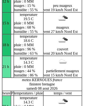
12 h
pluie : 0 MM
nuages : 15 %
peu nuageux
humidite : 55 %
vent 19 km/h Nord Est
temperature
19.5 C
15 h
pluie : 0 MM
nuages : 68 %
nuageux
humidite : 55 %
vent 27 km/h Nord Est
temperature
18.6 C
18 h
pluie : 0 MM
nuages : 96 %
couvert
humidite : 63 %
vent 20 km/h Nord Est
temperature
14.3 C
21 h
pluie : 0 MM
nuages : 44 %
partiellement nuageux
humidite : 86 %
vent 15 km/h Nord Est
meteo KERNOUES france
finistere bretagne
samedi 08 aout 2026
heure
P
temperatures / pluie
temps / vent
temperature
14.3 C