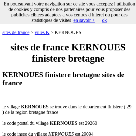
___
En poursuivant votre navigation sur ce site vous acceptez l utilisation
___
sites
___
sites de france
de cookies y compris de nos partenaires pour vous proposer des
de
publicites ciblees adaptees a vos centres d interet ou pour des
france
statistiques de visites
en savoir +
ok
communes
commencant
sites de france
>
villes K
> KERNOUES
par
A
B
C
D
E
F
G
sites de france KERNOUES
H
I
J
K
L
M
N
finistere bretagne
O
P
Q
R
S
T
U
V
W
X
Y
Z
KERNOUES finistere bretagne sites de
france
le village
KERNOUES
se trouve dans le departement finistere ( 29
) de la region bretagne france
le code postal du village
KERNOUES
est 29260
le code insee du village
KERNOUES
est 29094