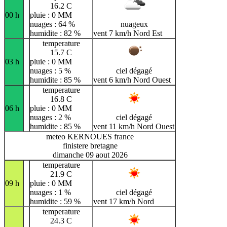
16.2 C
00 h
pluie : 0 MM
nuages : 64 %
nuageux
humidite : 82 %
vent 7 km/h Nord Est
temperature
15.7 C
03 h
pluie : 0 MM
nuages : 5 %
ciel dégagé
humidite : 85 %
vent 6 km/h Nord Ouest
temperature
16.8 C
06 h
pluie : 0 MM
nuages : 2 %
ciel dégagé
humidite : 85 %
vent 11 km/h Nord Ouest
meteo KERNOUES france
finistere bretagne
dimanche 09 aout 2026
temperature
21.9 C
09 h
pluie : 0 MM
nuages : 1 %
ciel dégagé
humidite : 59 %
vent 17 km/h Nord
temperature
24.3 C