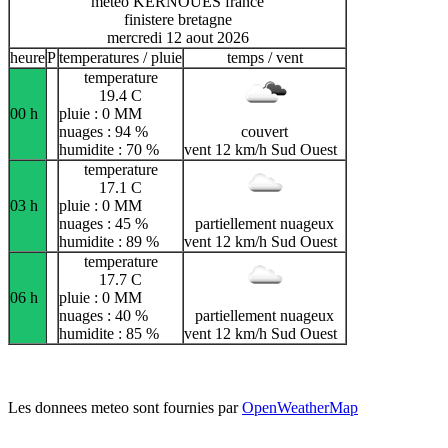
meteo KERNOUES france
finistere bretagne
mercredi 12 aout 2026
heure
P
temperatures / pluie
temps / vent
temperature
19.4 C
00 h
pluie : 0 MM
nuages : 94 %
couvert
humidite : 70 %
vent 12 km/h Sud Ouest
temperature
17.1 C
03 h
pluie : 0 MM
nuages : 45 %
partiellement nuageux
humidite : 89 %
vent 12 km/h Sud Ouest
temperature
17.7 C
06 h
pluie : 0 MM
nuages : 40 %
partiellement nuageux
humidite : 85 %
vent 12 km/h Sud Ouest
Les donnees meteo sont fournies par
OpenWeatherMap