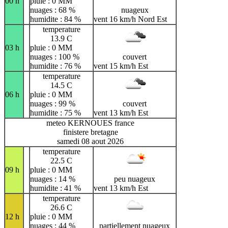
00 h
pluie : 0 MM
nuages : 68 %
nuageux
humidite : 84 %
vent 16 km/h Nord Est
temperature
13.9 C
03 h
pluie : 0 MM
nuages : 100 %
couvert
humidite : 76 %
vent 15 km/h Est
temperature
14.5 C
06 h
pluie : 0 MM
nuages : 99 %
couvert
humidite : 75 %
vent 13 km/h Est
meteo KERNOUES france
finistere bretagne
samedi 08 aout 2026
temperature
22.5 C
09 h
pluie : 0 MM
nuages : 14 %
peu nuageux
humidite : 41 %
vent 13 km/h Est
temperature
26.6 C
12 h
pluie : 0 MM
nuages : 44 %
partiellement nuageux