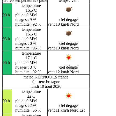
heure
P
temperatures / pluie
temps / vent
temperature
16.5 C
00 h
pluie : 0 MM
nuages : 9 %
ciel dégagé
humidite : 92 %
vent 13 km/h Nord
temperature
16.5 C
03 h
pluie : 0 MM
nuages : 0 %
ciel dégagé
humidite : 96 %
vent 10 km/h Nord
temperature
17.1 C
06 h
pluie : 0 MM
nuages : 3 %
ciel dégagé
humidite : 92 %
vent 12 km/h Nord
meteo KERNOUES france
finistere bretagne
lundi 10 aout 2026
temperature
22 C
09 h
pluie : 0 MM
nuages : 2 %
ciel dégagé
humidite : 56 %
vent 11 km/h Nord Est
temperature