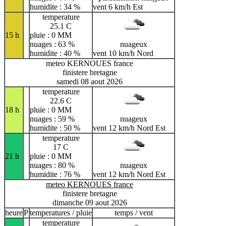
humidite : 34 %
vent 6 km/h Est
temperature
25.1 C
15 h
pluie : 0 MM
nuages : 63 %
nuageux
humidite : 40 %
vent 10 km/h Nord
meteo KERNOUES france
finistere bretagne
samedi 08 aout 2026
temperature
22.6 C
18 h
pluie : 0 MM
nuages : 59 %
nuageux
humidite : 50 %
vent 12 km/h Nord Est
temperature
17 C
21 h
pluie : 0 MM
nuages : 80 %
nuageux
humidite : 76 %
vent 12 km/h Nord Est
meteo KERNOUES france
finistere bretagne
dimanche 09 aout 2026
heure
P
temperatures / pluie
temps / vent
temperature