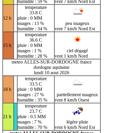
humidite : 59 %
vent 7 km/h Nord Est
temperature
33.8 C
12 h
pluie : 0 MM
nuages : 13 %
peu nuageux
humidite : 34 %
vent 7 km/h Nord Est
temperature
36.6 C
15 h
pluie : 0 MM
nuages : 1 %
ciel dégagé
humidite : 28 %
vent 1 km/h Nord
meteo ALLES-SUR-DORDOGNE france
dordogne aquitaine
lundi 10 aout 2026
temperature
33.5 C
18 h
pluie : 0 MM
nuages : 27 %
partiellement nuageux
humidite : 35 %
vent 8 km/h Ouest
temperature
23.7 C
21 h
pluie : 0.5 MM
nuages : 7 %
légère pluie
humidite : 70 %
vent 6 km/h Nord Est