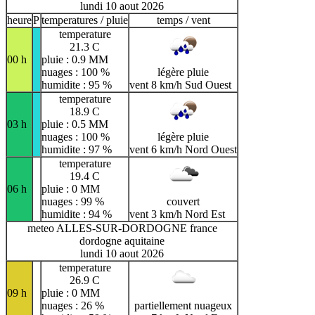
lundi 10 aout 2026
heure
P
temperatures / pluie
temps / vent
temperature
21.3 C
00 h
pluie : 0.9 MM
nuages : 100 %
légère pluie
humidite : 95 %
vent 8 km/h Sud Ouest
temperature
18.9 C
03 h
pluie : 0.5 MM
nuages : 100 %
légère pluie
humidite : 97 %
vent 6 km/h Nord Ouest
temperature
19.4 C
06 h
pluie : 0 MM
nuages : 99 %
couvert
humidite : 94 %
vent 3 km/h Nord Est
meteo ALLES-SUR-DORDOGNE france
dordogne aquitaine
lundi 10 aout 2026
temperature
26.9 C
09 h
pluie : 0 MM
nuages : 26 %
partiellement nuageux