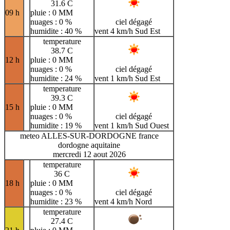
31.6 C
09 h
pluie : 0 MM
nuages : 0 %
ciel dégagé
humidite : 40 %
vent 4 km/h Sud Est
temperature
38.7 C
12 h
pluie : 0 MM
nuages : 0 %
ciel dégagé
humidite : 24 %
vent 1 km/h Sud Est
temperature
39.3 C
15 h
pluie : 0 MM
nuages : 0 %
ciel dégagé
humidite : 19 %
vent 1 km/h Sud Ouest
meteo ALLES-SUR-DORDOGNE france
dordogne aquitaine
mercredi 12 aout 2026
temperature
36 C
18 h
pluie : 0 MM
nuages : 0 %
ciel dégagé
humidite : 23 %
vent 4 km/h Nord
temperature
27.4 C