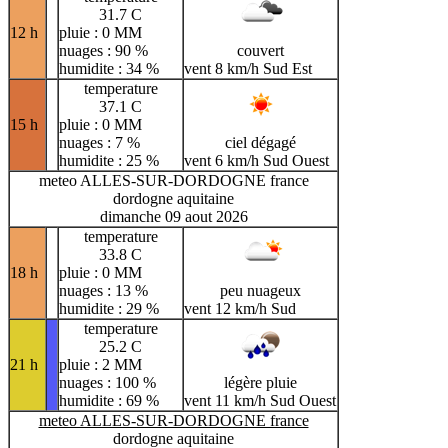
31.7 C
12 h
pluie : 0 MM
nuages : 90 %
couvert
humidite : 34 %
vent 8 km/h Sud Est
temperature
37.1 C
15 h
pluie : 0 MM
nuages : 7 %
ciel dégagé
humidite : 25 %
vent 6 km/h Sud Ouest
meteo ALLES-SUR-DORDOGNE france
dordogne aquitaine
dimanche 09 aout 2026
temperature
33.8 C
18 h
pluie : 0 MM
nuages : 13 %
peu nuageux
humidite : 29 %
vent 12 km/h Sud
temperature
25.2 C
21 h
pluie : 2 MM
nuages : 100 %
légère pluie
humidite : 69 %
vent 11 km/h Sud Ouest
meteo ALLES-SUR-DORDOGNE france
dordogne aquitaine