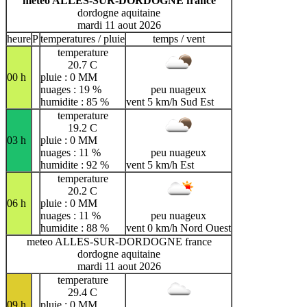
meteo ALLES-SUR-DORDOGNE france
dordogne aquitaine
mardi 11 aout 2026
heure
P
temperatures / pluie
temps / vent
temperature
20.7 C
00 h
pluie : 0 MM
nuages : 19 %
peu nuageux
humidite : 85 %
vent 5 km/h Sud Est
temperature
19.2 C
03 h
pluie : 0 MM
nuages : 11 %
peu nuageux
humidite : 92 %
vent 5 km/h Est
temperature
20.2 C
06 h
pluie : 0 MM
nuages : 11 %
peu nuageux
humidite : 88 %
vent 0 km/h Nord Ouest
meteo ALLES-SUR-DORDOGNE france
dordogne aquitaine
mardi 11 aout 2026
temperature
29.4 C
09 h
pluie : 0 MM