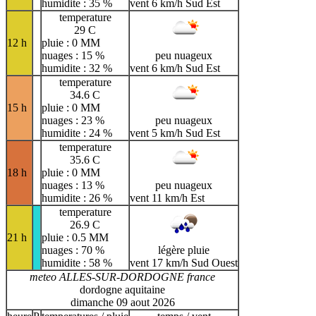
humidite : 35 %
vent 6 km/h Sud Est
temperature
29 C
12 h
pluie : 0 MM
nuages : 15 %
peu nuageux
humidite : 32 %
vent 6 km/h Sud Est
temperature
34.6 C
15 h
pluie : 0 MM
nuages : 23 %
peu nuageux
humidite : 24 %
vent 5 km/h Sud Est
temperature
35.6 C
18 h
pluie : 0 MM
nuages : 13 %
peu nuageux
humidite : 26 %
vent 11 km/h Est
temperature
26.9 C
21 h
pluie : 0.5 MM
nuages : 70 %
légère pluie
humidite : 58 %
vent 17 km/h Sud Ouest
meteo ALLES-SUR-DORDOGNE france
dordogne aquitaine
dimanche 09 aout 2026