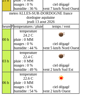
21 h
pluie : 0 MM
nuages : 0 %
ciel dégagé
humidite : 36 %
vent 7 km/h Nord Ouest
meteo ALLES-SUR-DORDOGNE france
dordogne aquitaine
jeudi 13 aout 2026
heure
P
temperatures / pluie
temps / vent
temperature
24.2 C
00 h
pluie : 0 MM
nuages : 0 %
ciel dégagé
humidite : 44 %
vent 5 km/h Nord Ouest
temperature
22.4 C
03 h
pluie : 0 MM
nuages : 0 %
ciel dégagé
humidite : 49 %
vent 2 km/h Sud Est
temperature
22.6 C
06 h
pluie : 0 MM
nuages : 0 %
ciel dégagé
humidite : 54 %
vent 2 km/h Ouest