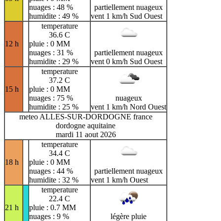
nuages : 48 %
partiellement nuageux
humidite : 49 %
vent 1 km/h Sud Ouest
temperature
36.6 C
12 h
pluie : 0 MM
nuages : 31 %
partiellement nuageux
humidite : 29 %
vent 0 km/h Sud Ouest
temperature
37.2 C
15 h
pluie : 0 MM
nuages : 75 %
nuageux
humidite : 25 %
vent 1 km/h Nord Ouest
meteo ALLES-SUR-DORDOGNE france
dordogne aquitaine
mardi 11 aout 2026
temperature
34.4 C
18 h
pluie : 0 MM
nuages : 44 %
partiellement nuageux
humidite : 32 %
vent 1 km/h Ouest
temperature
22.4 C
21 h
pluie : 0.7 MM
nuages : 9 %
légère pluie