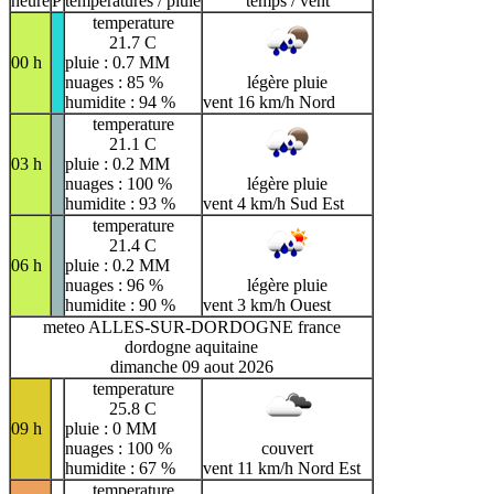
heure
P
temperatures / pluie
temps / vent
temperature
21.7 C
00 h
pluie : 0.7 MM
nuages : 85 %
légère pluie
humidite : 94 %
vent 16 km/h Nord
temperature
21.1 C
03 h
pluie : 0.2 MM
nuages : 100 %
légère pluie
humidite : 93 %
vent 4 km/h Sud Est
temperature
21.4 C
06 h
pluie : 0.2 MM
nuages : 96 %
légère pluie
humidite : 90 %
vent 3 km/h Ouest
meteo ALLES-SUR-DORDOGNE france
dordogne aquitaine
dimanche 09 aout 2026
temperature
25.8 C
09 h
pluie : 0 MM
nuages : 100 %
couvert
humidite : 67 %
vent 11 km/h Nord Est
temperature