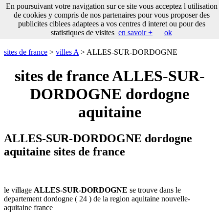
___
En poursuivant votre navigation sur ce site vous acceptez l utilisation
___
sites
___
sites de france
de cookies y compris de nos partenaires pour vous proposer des
de
publicites ciblees adaptees a vos centres d interet ou pour des
france
statistiques de visites
en savoir +
ok
communes
commencant
sites de france
>
villes A
> ALLES-SUR-DORDOGNE
par
A
B
C
D
E
F
G
sites de france ALLES-SUR-
H
I
J
K
L
M
N
DORDOGNE dordogne
O
P
Q
R
S
T
U
aquitaine
V
W
X
Y
Z
ALLES-SUR-DORDOGNE dordogne
aquitaine sites de france
le village
ALLES-SUR-DORDOGNE
se trouve dans le
departement dordogne ( 24 ) de la region aquitaine nouvelle-
aquitaine france