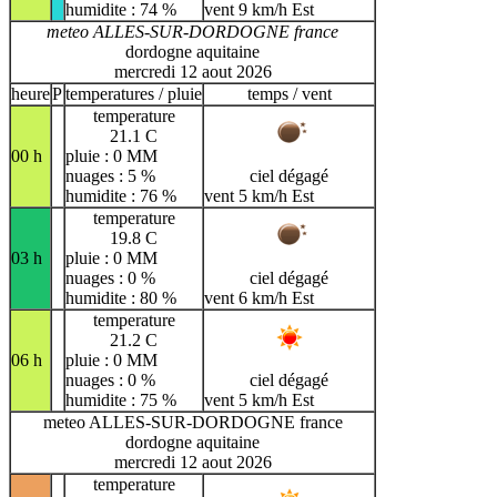
humidite : 74 %
vent 9 km/h Est
meteo ALLES-SUR-DORDOGNE france
dordogne aquitaine
mercredi 12 aout 2026
heure
P
temperatures / pluie
temps / vent
temperature
21.1 C
00 h
pluie : 0 MM
nuages : 5 %
ciel dégagé
humidite : 76 %
vent 5 km/h Est
temperature
19.8 C
03 h
pluie : 0 MM
nuages : 0 %
ciel dégagé
humidite : 80 %
vent 6 km/h Est
temperature
21.2 C
06 h
pluie : 0 MM
nuages : 0 %
ciel dégagé
humidite : 75 %
vent 5 km/h Est
meteo ALLES-SUR-DORDOGNE france
dordogne aquitaine
mercredi 12 aout 2026
temperature