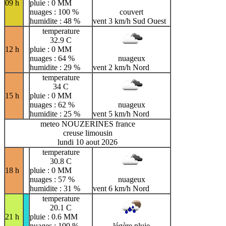
09 h
pluie : 0 MM
nuages : 100 %
couvert
humidite : 48 %
vent 3 km/h Sud Ouest
temperature
32.9 C
12 h
pluie : 0 MM
nuages : 64 %
nuageux
humidite : 29 %
vent 2 km/h Nord
temperature
34 C
15 h
pluie : 0 MM
nuages : 62 %
nuageux
humidite : 25 %
vent 5 km/h Nord
meteo NOUZERINES france
creuse limousin
lundi 10 aout 2026
temperature
30.8 C
18 h
pluie : 0 MM
nuages : 57 %
nuageux
humidite : 31 %
vent 6 km/h Nord
temperature
20.1 C
21 h
pluie : 0.6 MM
nuages : 100 %
légère pluie