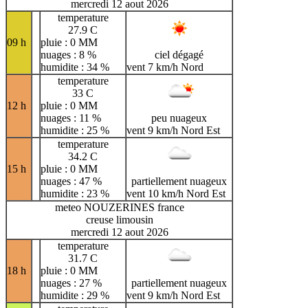
mercredi 12 aout 2026
temperature
27.9 C
09 h
pluie : 0 MM
nuages : 8 %
ciel dégagé
humidite : 34 %
vent 7 km/h Nord
temperature
33 C
12 h
pluie : 0 MM
nuages : 11 %
peu nuageux
humidite : 25 %
vent 9 km/h Nord Est
temperature
34.2 C
15 h
pluie : 0 MM
nuages : 47 %
partiellement nuageux
humidite : 23 %
vent 10 km/h Nord Est
meteo NOUZERINES france
creuse limousin
mercredi 12 aout 2026
temperature
31.7 C
18 h
pluie : 0 MM
nuages : 27 %
partiellement nuageux
humidite : 29 %
vent 9 km/h Nord Est