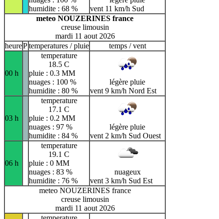
humidite : 68 %
vent 11 km/h Sud
meteo NOUZERINES france
creuse limousin
mardi 11 aout 2026
heure
P
temperatures / pluie
temps / vent
temperature
18.5 C
00 h
pluie : 0.3 MM
nuages : 100 %
légère pluie
humidite : 80 %
vent 9 km/h Nord Est
temperature
17.1 C
03 h
pluie : 0.2 MM
nuages : 97 %
légère pluie
humidite : 84 %
vent 2 km/h Sud Ouest
temperature
19.1 C
06 h
pluie : 0 MM
nuages : 83 %
nuageux
humidite : 76 %
vent 3 km/h Sud Est
meteo NOUZERINES france
creuse limousin
mardi 11 aout 2026
temperature