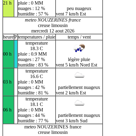
21 h
pluie : 0 MM
nuages : 12 %
peu nuageux
humidite : 57 %
vent 7 km/h Est
meteo NOUZERINES france
creuse limousin
mercredi 12 aout 2026
heure
P
temperatures / pluie
temps / vent
temperature
18.3 C
00 h
pluie : 0.9 MM
nuages : 27 %
légère pluie
humidite : 83 %
vent 5 km/h Nord Est
temperature
16.6 C
03 h
pluie : 0 MM
nuages : 42 %
partiellement nuageux
humidite : 81 %
vent 2 km/h Est
temperature
18.1 C
06 h
pluie : 0 MM
nuages : 44 %
partiellement nuageux
humidite : 77 %
vent 3 km/h Sud
meteo NOUZERINES france
creuse limousin