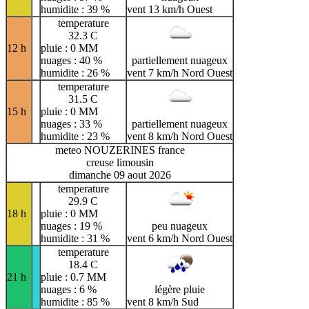
humidite : 39 %
vent 13 km/h Ouest
temperature
32.3 C
12 h
pluie : 0 MM
nuages : 40 %
partiellement nuageux
humidite : 26 %
vent 7 km/h Nord Ouest
temperature
31.5 C
15 h
pluie : 0 MM
nuages : 33 %
partiellement nuageux
humidite : 23 %
vent 8 km/h Nord Ouest
meteo NOUZERINES france
creuse limousin
dimanche 09 aout 2026
temperature
29.9 C
18 h
pluie : 0 MM
nuages : 19 %
peu nuageux
humidite : 31 %
vent 6 km/h Nord Ouest
temperature
18.4 C
21 h
pluie : 0.7 MM
nuages : 6 %
légère pluie
humidite : 85 %
vent 8 km/h Sud