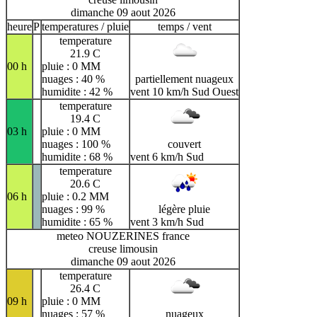
dimanche 09 aout 2026
heure
P
temperatures / pluie
temps / vent
temperature
21.9 C
00 h
pluie : 0 MM
nuages : 40 %
partiellement nuageux
humidite : 42 %
vent 10 km/h Sud Ouest
temperature
19.4 C
03 h
pluie : 0 MM
nuages : 100 %
couvert
humidite : 68 %
vent 6 km/h Sud
temperature
20.6 C
06 h
pluie : 0.2 MM
nuages : 99 %
légère pluie
humidite : 65 %
vent 3 km/h Sud
meteo NOUZERINES france
creuse limousin
dimanche 09 aout 2026
temperature
26.4 C
09 h
pluie : 0 MM
nuages : 57 %
nuageux