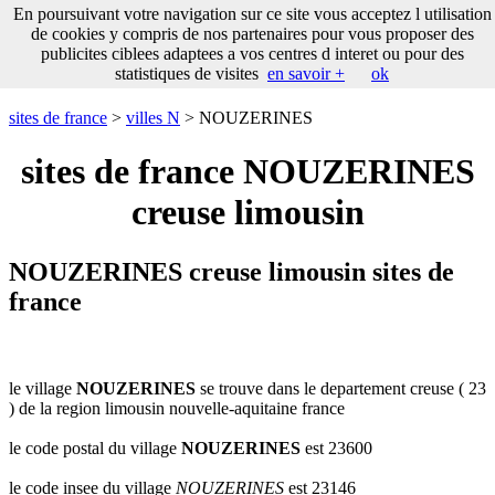
___
En poursuivant votre navigation sur ce site vous acceptez l utilisation
___
sites
___
sites de france
de cookies y compris de nos partenaires pour vous proposer des
de
publicites ciblees adaptees a vos centres d interet ou pour des
france
statistiques de visites
en savoir +
ok
communes
commencant
sites de france
>
villes N
> NOUZERINES
par
A
B
C
D
E
F
G
sites de france NOUZERINES
H
I
J
K
L
M
N
creuse limousin
O
P
Q
R
S
T
U
V
W
X
Y
Z
NOUZERINES creuse limousin sites de
france
le village
NOUZERINES
se trouve dans le departement creuse ( 23
) de la region limousin nouvelle-aquitaine france
le code postal du village
NOUZERINES
est 23600
le code insee du village
NOUZERINES
est 23146