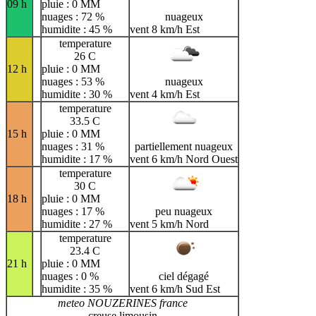
09 h
pluie : 0 MM
nuages : 72 %
nuageux
humidite : 45 %
vent 8 km/h Est
temperature
26 C
12 h
pluie : 0 MM
nuages : 53 %
nuageux
humidite : 30 %
vent 4 km/h Est
temperature
33.5 C
15 h
pluie : 0 MM
nuages : 31 %
partiellement nuageux
humidite : 17 %
vent 6 km/h Nord Ouest
temperature
30 C
18 h
pluie : 0 MM
nuages : 17 %
peu nuageux
humidite : 27 %
vent 5 km/h Nord
temperature
23.4 C
21 h
pluie : 0 MM
nuages : 0 %
ciel dégagé
humidite : 35 %
vent 6 km/h Sud Est
meteo NOUZERINES france
creuse limousin