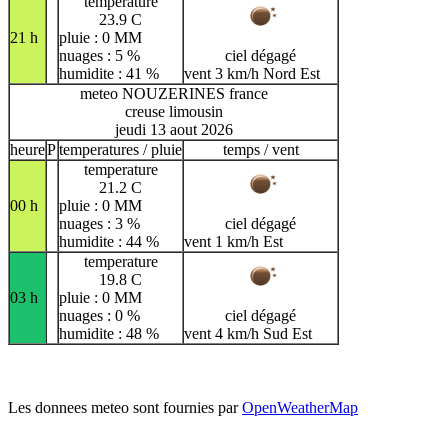
temperature
23.9 C
21 h
pluie : 0 MM
nuages : 5 %
ciel dégagé
humidite : 41 %
vent 3 km/h Nord Est
meteo NOUZERINES france
creuse limousin
jeudi 13 aout 2026
heure
P
temperatures / pluie
temps / vent
temperature
21.2 C
00 h
pluie : 0 MM
nuages : 3 %
ciel dégagé
humidite : 44 %
vent 1 km/h Est
temperature
19.8 C
03 h
pluie : 0 MM
nuages : 0 %
ciel dégagé
humidite : 48 %
vent 4 km/h Sud Est
Les donnees meteo sont fournies par
OpenWeatherMap