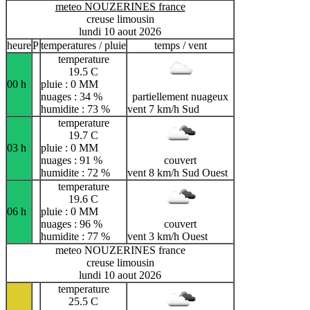
meteo NOUZERINES france
creuse limousin
lundi 10 aout 2026
heure
P
temperatures / pluie
temps / vent
temperature
19.5 C
00 h
pluie : 0 MM
nuages : 34 %
partiellement nuageux
humidite : 73 %
vent 7 km/h Sud
temperature
19.7 C
03 h
pluie : 0 MM
nuages : 91 %
couvert
humidite : 72 %
vent 8 km/h Sud Ouest
temperature
19.6 C
06 h
pluie : 0 MM
nuages : 96 %
couvert
humidite : 77 %
vent 3 km/h Ouest
meteo NOUZERINES france
creuse limousin
lundi 10 aout 2026
temperature
25.5 C