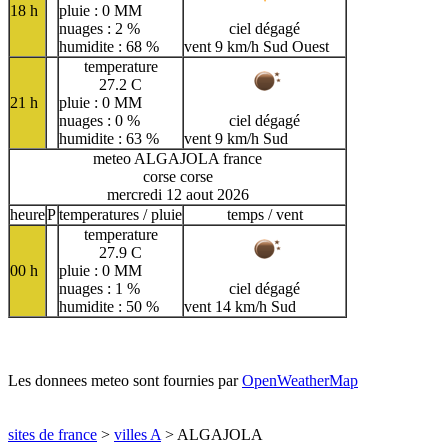
18 h
pluie : 0 MM
nuages : 2 %
ciel dégagé
humidite : 68 %
vent 9 km/h Sud Ouest
temperature
27.2 C
21 h
pluie : 0 MM
nuages : 0 %
ciel dégagé
humidite : 63 %
vent 9 km/h Sud
meteo ALGAJOLA france
corse corse
mercredi 12 aout 2026
heure
P
temperatures / pluie
temps / vent
temperature
27.9 C
00 h
pluie : 0 MM
nuages : 1 %
ciel dégagé
humidite : 50 %
vent 14 km/h Sud
Les donnees meteo sont fournies par
OpenWeatherMap
sites de france
>
villes A
> ALGAJOLA