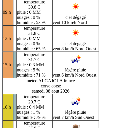
temperature
30.8 C
09 h
pluie : 0 MM
nuages : 0 %
ciel dégagé
humidite : 53 %
vent 10 km/h Nord
temperature
31.8 C
12 h
pluie : 0 MM
nuages : 0 %
ciel dégagé
humidite : 65 %
vent 8 km/h Nord Ouest
temperature
31.7 C
15 h
pluie : 0.3 MM
nuages : 5 %
légère pluie
humidite : 71 %
vent 6 km/h Nord Ouest
meteo ALGAJOLA france
corse corse
samedi 08 aout 2026
temperature
29.7 C
18 h
pluie : 0.4 MM
nuages : 1 %
légère pluie
humidite : 79 %
vent 7 km/h Sud Ouest
temperature