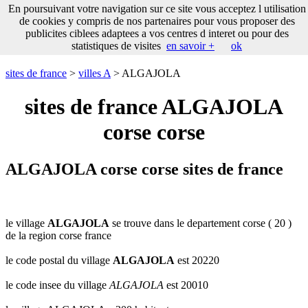
___
En poursuivant votre navigation sur ce site vous acceptez l utilisation
___
sites
___
sites de france
de cookies y compris de nos partenaires pour vous proposer des
de
publicites ciblees adaptees a vos centres d interet ou pour des
france
statistiques de visites
en savoir +
ok
communes
commencant
sites de france
>
villes A
> ALGAJOLA
par
A
B
C
D
E
F
G
sites de france ALGAJOLA
H
I
J
K
L
M
N
corse corse
O
P
Q
R
S
T
U
V
W
X
Y
Z
ALGAJOLA corse corse sites de france
le village
ALGAJOLA
se trouve dans le departement corse ( 20 )
de la region corse france
le code postal du village
ALGAJOLA
est 20220
le code insee du village
ALGAJOLA
est 20010