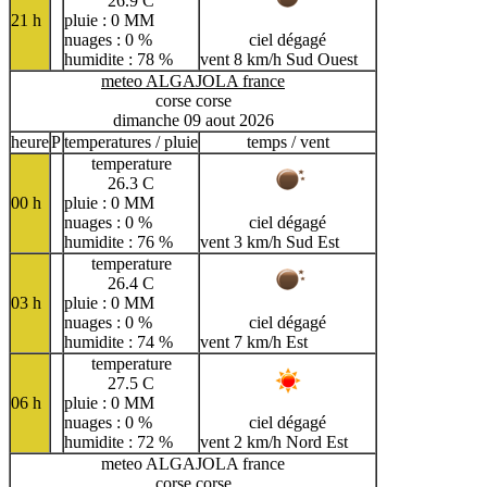
26.9 C
21 h
pluie : 0 MM
nuages : 0 %
ciel dégagé
humidite : 78 %
vent 8 km/h Sud Ouest
meteo ALGAJOLA france
corse corse
dimanche 09 aout 2026
heure
P
temperatures / pluie
temps / vent
temperature
26.3 C
00 h
pluie : 0 MM
nuages : 0 %
ciel dégagé
humidite : 76 %
vent 3 km/h Sud Est
temperature
26.4 C
03 h
pluie : 0 MM
nuages : 0 %
ciel dégagé
humidite : 74 %
vent 7 km/h Est
temperature
27.5 C
06 h
pluie : 0 MM
nuages : 0 %
ciel dégagé
humidite : 72 %
vent 2 km/h Nord Est
meteo ALGAJOLA france
corse corse