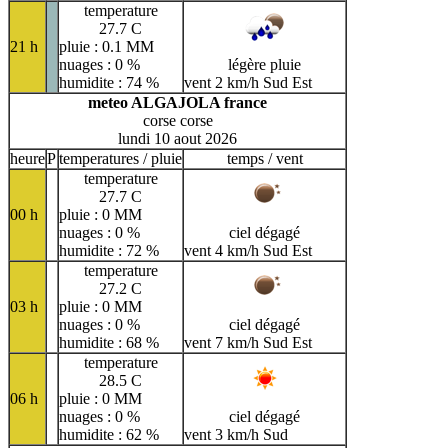
temperature
27.7 C
21 h
pluie : 0.1 MM
nuages : 0 %
légère pluie
humidite : 74 %
vent 2 km/h Sud Est
meteo ALGAJOLA france
corse corse
lundi 10 aout 2026
heure
P
temperatures / pluie
temps / vent
temperature
27.7 C
00 h
pluie : 0 MM
nuages : 0 %
ciel dégagé
humidite : 72 %
vent 4 km/h Sud Est
temperature
27.2 C
03 h
pluie : 0 MM
nuages : 0 %
ciel dégagé
humidite : 68 %
vent 7 km/h Sud Est
temperature
28.5 C
06 h
pluie : 0 MM
nuages : 0 %
ciel dégagé
humidite : 62 %
vent 3 km/h Sud