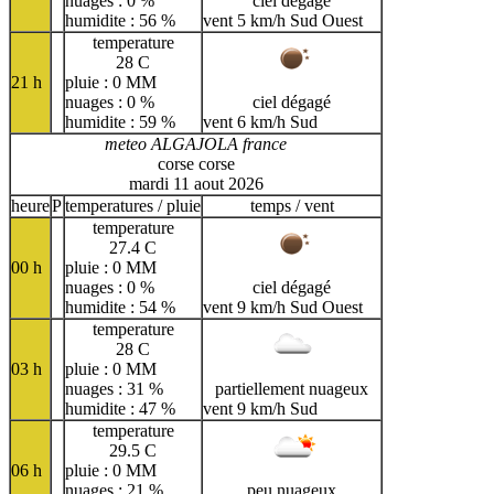
nuages : 0 %
ciel dégagé
humidite : 56 %
vent 5 km/h Sud Ouest
temperature
28 C
21 h
pluie : 0 MM
nuages : 0 %
ciel dégagé
humidite : 59 %
vent 6 km/h Sud
meteo ALGAJOLA france
corse corse
mardi 11 aout 2026
heure
P
temperatures / pluie
temps / vent
temperature
27.4 C
00 h
pluie : 0 MM
nuages : 0 %
ciel dégagé
humidite : 54 %
vent 9 km/h Sud Ouest
temperature
28 C
03 h
pluie : 0 MM
nuages : 31 %
partiellement nuageux
humidite : 47 %
vent 9 km/h Sud
temperature
29.5 C
06 h
pluie : 0 MM
nuages : 21 %
peu nuageux