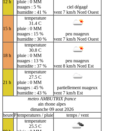
12 h
pluie : 0 MM
nuages : 5 %
ciel dégagé
humidite : 41 %
vent 7 km/h Nord Ouest
temperature
31.4 C
15 h
pluie : 0 MM
nuages : 15 %
peu nuageux
humidite : 30 %
vent 7 km/h Nord Ouest
temperature
30.8 C
18 h
pluie : 0 MM
nuages : 13 %
peu nuageux
humidite : 37 %
vent 8 km/h Nord Est
temperature
27.5 C
21 h
pluie : 0 MM
nuages : 45 %
partiellement nuageux
humidite : 43 %
vent 7 km/h Est
meteo AMBUTRIX france
ain rhone alpes
dimanche 09 aout 2026
heure
P
temperatures / pluie
temps / vent
temperature
25.5 C