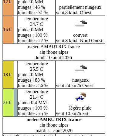
12 h
pluie : 0 MM
nuages : 46 %
partiellement nuageux
humidite : 31 %
vent 8 km/h Ouest
temperature
34.7 C
15 h
pluie : 0 MM
nuages : 100 %
couvert
humidite : 27 %
vent 8 km/h Nord Ouest
meteo AMBUTRIX france
ain rhone alpes
lundi 10 aout 2026
temperature
25.5 C
18 h
pluie : 0 MM
nuages : 83 %
nuageux
humidite : 56 %
vent 24 km/h Ouest
temperature
21.4 C
21 h
pluie : 0.4 MM
nuages : 100 %
légère pluie
humidite : 75 %
vent 10 km/h Est
meteo AMBUTRIX france
ain rhone alpes
mardi 11 aout 2026