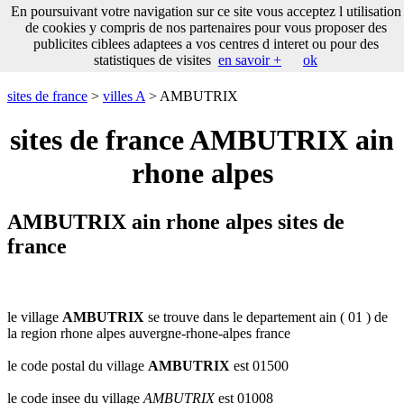
___
En poursuivant votre navigation sur ce site vous acceptez l utilisation
___
sites
___
sites de france
de cookies y compris de nos partenaires pour vous proposer des
de
publicites ciblees adaptees a vos centres d interet ou pour des
france
statistiques de visites
en savoir +
ok
communes
commencant
sites de france
>
villes A
> AMBUTRIX
par
A
B
C
D
E
F
G
sites de france AMBUTRIX ain
H
I
J
K
L
M
N
rhone alpes
O
P
Q
R
S
T
U
V
W
X
Y
Z
AMBUTRIX ain rhone alpes sites de
france
le village
AMBUTRIX
se trouve dans le departement ain ( 01 ) de
la region rhone alpes auvergne-rhone-alpes france
le code postal du village
AMBUTRIX
est 01500
le code insee du village
AMBUTRIX
est 01008