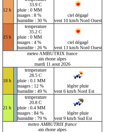
33.9 C
12 h
pluie : 0 MM
nuages : 8 %
ciel dégagé
humidite : 30 %
vent 10 km/h Nord Ouest
temperature
35.2 C
15 h
pluie : 0 MM
nuages : 4 %
ciel dégagé
humidite : 26 %
vent 13 km/h Nord Ouest
meteo AMBUTRIX france
ain rhone alpes
mardi 11 aout 2026
temperature
28.5 C
18 h
pluie : 0.1 MM
nuages : 12 %
légère pluie
humidite : 49 %
vent 6 km/h Nord Est
temperature
20.8 C
21 h
pluie : 0.4 MM
nuages : 84 %
légère pluie
humidite : 79 %
vent 9 km/h Sud Est
meteo AMBUTRIX france
ain rhone alpes