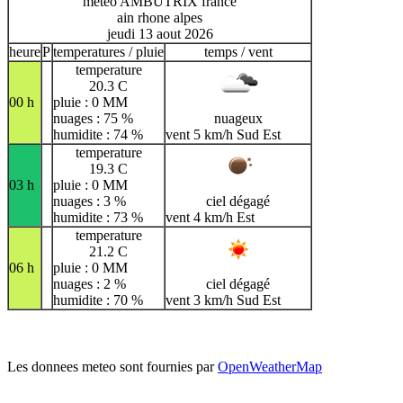
meteo AMBUTRIX france
ain rhone alpes
jeudi 13 aout 2026
heure
P
temperatures / pluie
temps / vent
temperature
20.3 C
00 h
pluie : 0 MM
nuages : 75 %
nuageux
humidite : 74 %
vent 5 km/h Sud Est
temperature
19.3 C
03 h
pluie : 0 MM
nuages : 3 %
ciel dégagé
humidite : 73 %
vent 4 km/h Est
temperature
21.2 C
06 h
pluie : 0 MM
nuages : 2 %
ciel dégagé
humidite : 70 %
vent 3 km/h Sud Est
Les donnees meteo sont fournies par
OpenWeatherMap