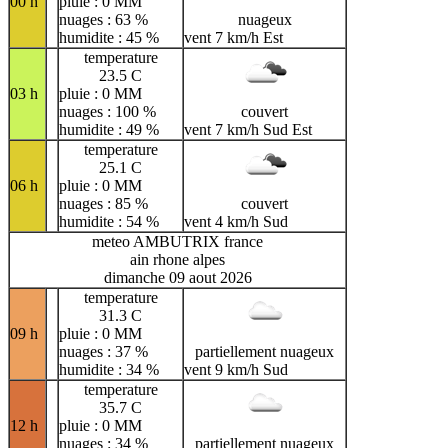
00 h
pluie : 0 MM
nuages : 63 %
nuageux
humidite : 45 %
vent 7 km/h Est
temperature
23.5 C
03 h
pluie : 0 MM
nuages : 100 %
couvert
humidite : 49 %
vent 7 km/h Sud Est
temperature
25.1 C
06 h
pluie : 0 MM
nuages : 85 %
couvert
humidite : 54 %
vent 4 km/h Sud
meteo AMBUTRIX france
ain rhone alpes
dimanche 09 aout 2026
temperature
31.3 C
09 h
pluie : 0 MM
nuages : 37 %
partiellement nuageux
humidite : 34 %
vent 9 km/h Sud
temperature
35.7 C
12 h
pluie : 0 MM
nuages : 34 %
partiellement nuageux