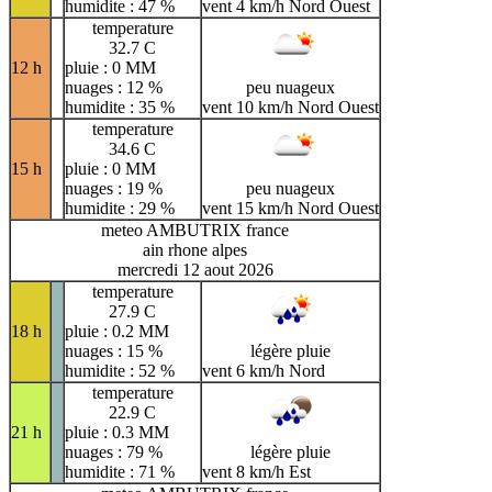
humidite : 47 %
vent 4 km/h Nord Ouest
temperature
32.7 C
12 h
pluie : 0 MM
nuages : 12 %
peu nuageux
humidite : 35 %
vent 10 km/h Nord Ouest
temperature
34.6 C
15 h
pluie : 0 MM
nuages : 19 %
peu nuageux
humidite : 29 %
vent 15 km/h Nord Ouest
meteo AMBUTRIX france
ain rhone alpes
mercredi 12 aout 2026
temperature
27.9 C
18 h
pluie : 0.2 MM
nuages : 15 %
légère pluie
humidite : 52 %
vent 6 km/h Nord
temperature
22.9 C
21 h
pluie : 0.3 MM
nuages : 79 %
légère pluie
humidite : 71 %
vent 8 km/h Est