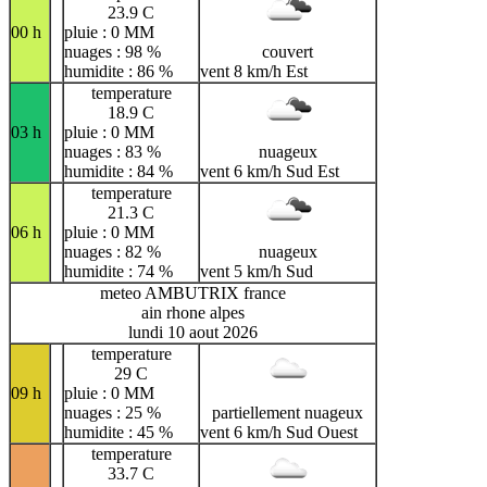
23.9 C
00 h
pluie : 0 MM
nuages : 98 %
couvert
humidite : 86 %
vent 8 km/h Est
temperature
18.9 C
03 h
pluie : 0 MM
nuages : 83 %
nuageux
humidite : 84 %
vent 6 km/h Sud Est
temperature
21.3 C
06 h
pluie : 0 MM
nuages : 82 %
nuageux
humidite : 74 %
vent 5 km/h Sud
meteo AMBUTRIX france
ain rhone alpes
lundi 10 aout 2026
temperature
29 C
09 h
pluie : 0 MM
nuages : 25 %
partiellement nuageux
humidite : 45 %
vent 6 km/h Sud Ouest
temperature
33.7 C