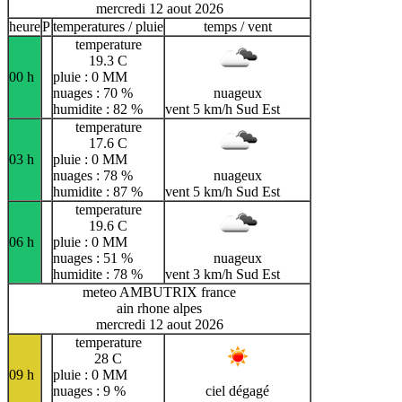
mercredi 12 aout 2026
heure
P
temperatures / pluie
temps / vent
temperature
19.3 C
00 h
pluie : 0 MM
nuages : 70 %
nuageux
humidite : 82 %
vent 5 km/h Sud Est
temperature
17.6 C
03 h
pluie : 0 MM
nuages : 78 %
nuageux
humidite : 87 %
vent 5 km/h Sud Est
temperature
19.6 C
06 h
pluie : 0 MM
nuages : 51 %
nuageux
humidite : 78 %
vent 3 km/h Sud Est
meteo AMBUTRIX france
ain rhone alpes
mercredi 12 aout 2026
temperature
28 C
09 h
pluie : 0 MM
nuages : 9 %
ciel dégagé