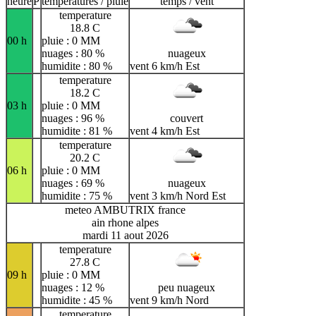
heure
P
temperatures / pluie
temps / vent
temperature
18.8 C
00 h
pluie : 0 MM
nuages : 80 %
nuageux
humidite : 80 %
vent 6 km/h Est
temperature
18.2 C
03 h
pluie : 0 MM
nuages : 96 %
couvert
humidite : 81 %
vent 4 km/h Est
temperature
20.2 C
06 h
pluie : 0 MM
nuages : 69 %
nuageux
humidite : 75 %
vent 3 km/h Nord Est
meteo AMBUTRIX france
ain rhone alpes
mardi 11 aout 2026
temperature
27.8 C
09 h
pluie : 0 MM
nuages : 12 %
peu nuageux
humidite : 45 %
vent 9 km/h Nord
temperature