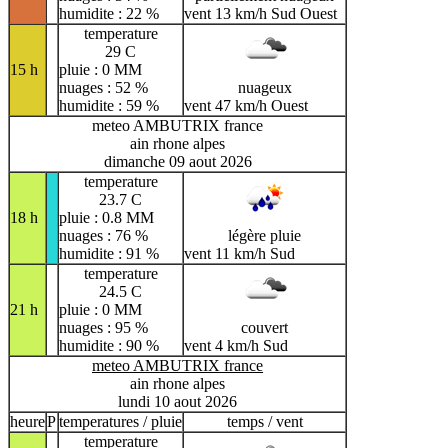
humidite : 22 %
vent 13 km/h Sud Ouest
temperature
29 C
15 h
pluie : 0 MM
nuages : 52 %
nuageux
humidite : 59 %
vent 47 km/h Ouest
meteo AMBUTRIX france
ain rhone alpes
dimanche 09 aout 2026
temperature
23.7 C
18 h
pluie : 0.8 MM
nuages : 76 %
légère pluie
humidite : 91 %
vent 11 km/h Sud
temperature
24.5 C
21 h
pluie : 0 MM
nuages : 95 %
couvert
humidite : 90 %
vent 4 km/h Sud
meteo AMBUTRIX france
ain rhone alpes
lundi 10 aout 2026
heure
P
temperatures / pluie
temps / vent
temperature